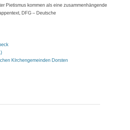
erter Pietismus kommen als eine zusammenhängende
lappentext, DFG – Deutsche
beck
.)
schen KIrchengemeinden Dorsten