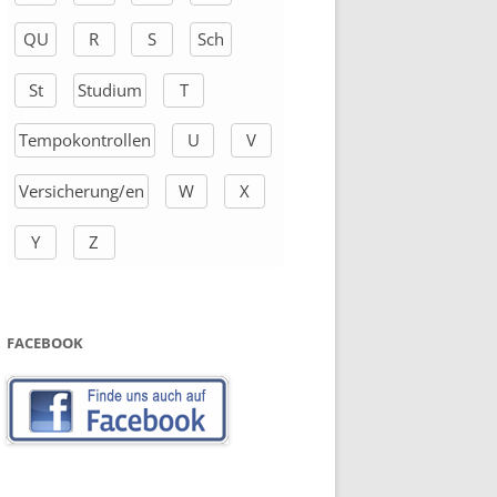
QU
R
S
Sch
St
Studium
T
Tempokontrollen
U
V
Versicherung/en
W
X
Y
Z
FACEBOOK