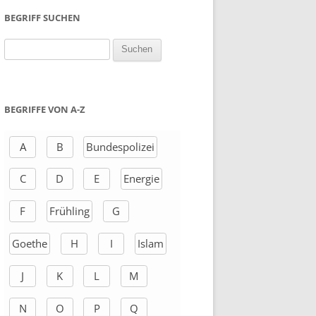
BEGRIFF SUCHEN
S
u
c
h
BEGRIFFE VON A-Z
e
n
A
B
Bundespolizei
a
C
D
E
Energie
c
h
F
Frühling
G
:
Goethe
H
I
Islam
J
K
L
M
N
O
P
Q