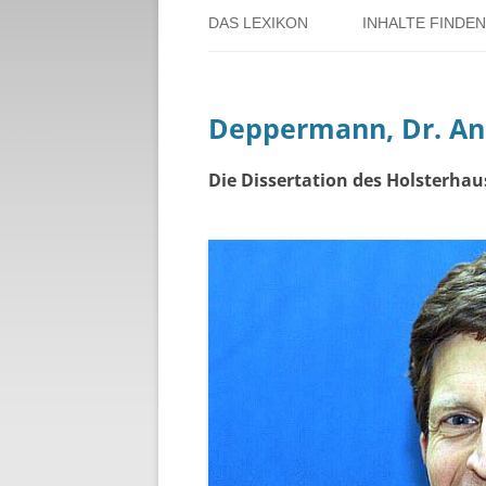
DAS LEXIKON
INHALTE FINDEN
ÜBER DORSTEN
BENUTZERHINW
Deppermann, Dr. An
ÜBER DAS PROJEKT
PERSONENREG
RUND UM DIE 
Die Dissertation des Holsterhau
THEMENREGIS
ZEITTAFEL