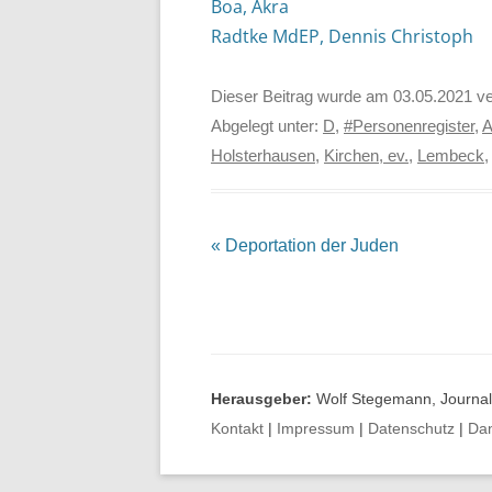
Boa, Akra
Radtke MdEP, Dennis Christoph
Dieser Beitrag wurde am
03.05.2021
ve
Abgelegt unter:
D
,
#Personenregister
,
A
Holsterhausen
,
Kirchen, ev.
,
Lembeck
Beitrags-
«
Deportation der Juden
Navigation
Herausgeber:
Wolf Stegemann, Journali
Kontakt
|
Impressum
|
Datenschutz
|
Da