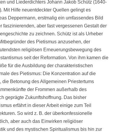
sten und Liederdichters Johann Jakob Schütz (1640-
. Mit Hilfe neuentdeckter Quellen gelingt es
eas Deppermann, erstmalig ein umfassendes Bild
r faszinierenden, aber fast vergessenen Gestalt der
engeschichte zu zeichnen. Schütz ist als Urheber
Mitbegründer des Pietismus anzusehen, der
utendsten religiösen Erneuerungsbewegung des
estantismus seit der Reformation. Von ihm kamen die
ße für die Ausbildung der charakteristischen
male des Pietismus: Die Konzentration auf die
l, die Betonung des Allgemeinen Priestertums
sammenkünfte der Frommen außerhalb des
sch geprägte Zukunftshoffnung. Das bisher
smus erfährt in dieser Arbeit einige zum Teil
kturen. So wird z. B. der überkonfessionelle
lich, aber auch das Einwirken religiöser
ik und des mystischen Spiritualismus bis hin zur