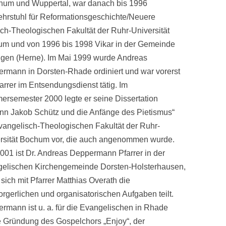
ochum und Wuppertal, war danach bis 1996
ehrstuhl für Reformations­geschichte/Neuere
ch-Theologischen Fakultät der Ruhr-Universität
m und von 1996 bis 1998 Vikar in der Gemeinde
gen (Herne). Im Mai 1999 wurde Andreas
rmann in Dorsten-Rhade ordiniert und war vorerst
farrer im Entsendungsdienst tätig. Im
rsemester 2000 legte er seine Dissertation
nn Jakob Schütz und die Anfänge des Pietismus“
vangelisch-Theologischen Fakultät der Ruhr-
rsität Bochum vor, die auch angenommen wurde.
2001 ist Dr. Andreas Deppermann Pfarrer in der
elischen Kirchengemeinde Dorsten-Holsterhausen,
 sich mit Pfarrer Matthias Overath die
orgerlichen und organisatorischen Aufgaben teilt.
rmann ist u. a. für die Evangelischen in Rhade
die Gründung des Gospelchors „Enjoy“, der