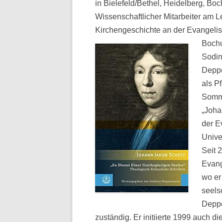
in Bielefeld/Bethel, Heidelberg, B
Wissenschaftlicher Mitarbeiter am L
Kirchengeschichte an der Evangelis
Bochu
Sodin
Deppe
als P
Somme
„Joha
der E
Unive
Seit 
Evang
wo er
seels
Deppe
zuständig. Er initiierte 1999 auch 