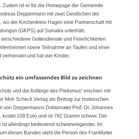
st. Zudem ist er für die Homepage der Gemeinde
e Andreas Deppermann mit zwei Geistlichen der
 wo der Kirchenkreis Hagen eine Partnerschaft mit
malungun (GKPS) auf Sumatra unterhält.
erschiedene Gottesdienste und Feierlichkeiten
Altenheimen sowie Teilnahme an Taufen und einer
verheiratet und hat vier Kinder.
chütz ein umfassendes Bild zu zeichnen
chütz und die Anfänge des Pietismus“ erschien mit
r Moh Scheck Verlag als Beitrag zur historischen
 von Deppermanns Doktorvater Prof. Dr. Johannes
 kostet 109 Euro und ist 782 Gramm schwer. Der
t
ist allerdings bedeutend schwerwiegender. Im
rum dieses Bandes steht die Person des Frankfurter