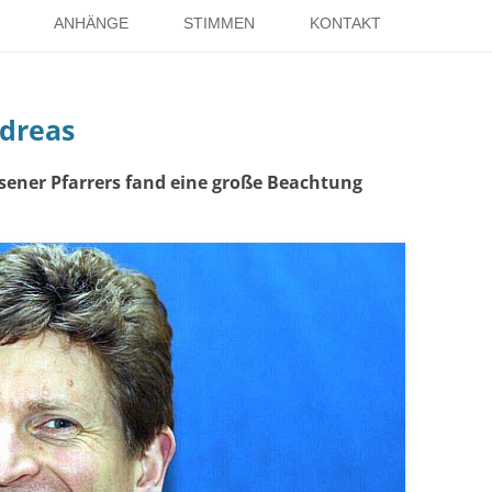
Springe
zum
ANHÄNGE
STIMMEN
KONTAKT
Inhalt
EISE
RÖMER IN HOLSTERHAUSEN
IMPRESSUM
dreas
ISTER
LITERATUR ÜBER DORSTEN
DATENSCHUTZ
WELTKRIEGE
LINKS
DANK
sener Pfarrers fand eine große Beachtung
TER