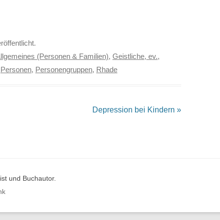
röffentlicht.
llgemeines (Personen & Familien)
,
Geistliche, ev.
,
,
Personen
,
Personengruppen
,
Rhade
Depression bei Kindern
»
st und Buchautor.
nk