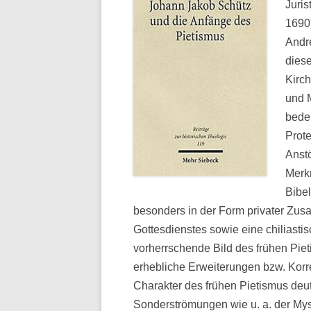
Juri
1690)
Andr
diese
Kirch
und 
bede
Prot
Anstö
Merk
Bibe
besonders in der Form privater Zu
Gottesdienstes sowie eine chiliasti
vorherrschende Bild des frühen Pieti
erhebliche Erweiterungen bzw. Korre
Charakter des frühen Pietismus deut
Sonderströmungen wie u. a. der Myst