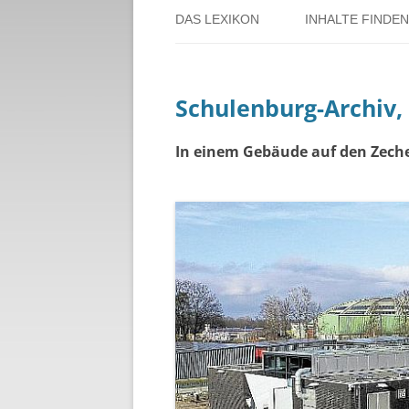
DAS LEXIKON
INHALTE FINDEN
ÜBER DORSTEN
BENUTZERHINW
Schulenburg-Archiv, s
ÜBER DAS PROJEKT
PERSONENREG
RUND UM DIE 
In einem Gebäude auf den Zech
THEMENREGIS
ZEITTAFEL