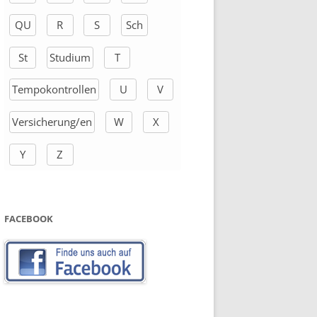
QU
R
S
Sch
St
Studium
T
Tempokontrollen
U
V
Versicherung/en
W
X
Y
Z
FACEBOOK