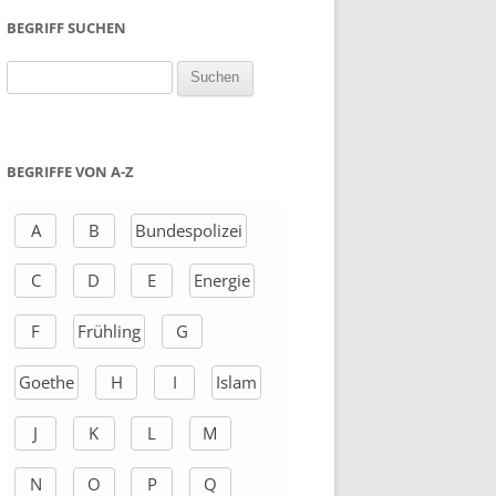
BEGRIFF SUCHEN
S
u
c
h
BEGRIFFE VON A-Z
e
n
A
B
Bundespolizei
a
C
D
E
Energie
c
h
F
Frühling
G
:
Goethe
H
I
Islam
J
K
L
M
N
O
P
Q