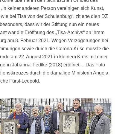
Ruhrkohle übernahm den technischen Umbau des
In keiner anderen Person vereinigen sich Kunst,
wie bei Tisa von der Schulenburg“, zitierte dien DZ
besonders, dass wir der Stiftung nun ein neues
nt war die Eröffnung des „Tisa-Archivs“ an ihrem
burg am 8. Februar 2021. Wegen Verzögerungen bei
mmungen sowie durch die Corona-Krise musste die
rde am 22. August 2021 in kleinem Kreis mit einer
ägerin Johanna Tiedtke (2018) eröffnet. – Das Foto
dienstkreuzes durch die damalige Ministerin Angela
eche Fürst-Leopold.