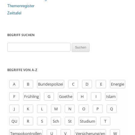
Themenregister
Zeittafel
BEGRIFF SUCHEN
S
u
c
h
BEGRIFFE VON A-Z
e
n
A
B
Bundespolizei
C
D
E
Energie
a
F
Frühling
G
Goethe
H
I
Islam
c
h
J
K
L
M
N
O
P
Q
:
QU
R
S
Sch
St
Studium
T
Tempokontrollen
U
V
Versicherung/en
W