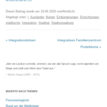
Dieser Beitrag wurde am
19.06.2020
veröffentlicht.
Abgelegt unter:
I
,
Ausländer
,
Bürger
,
Einbürgerungen
,
Einrichtungen,
städtische
,
Integration
,
Stadtrat
,
Stadtverwaltung
Beitrags-
«
Integrationslotsen
Integratives Familienzentrum
Navigation
Pusteblume
»
„Wer ein Lexikon schreibt, zimmert, wie der alte Spruch sagt, recht eigentlich am
Wege und stellt sein Werk dem Tadel aus.“
– Moritz Haupt (1808 – 1874)
BEGRIFFE NACH THEMEN
Personenregister
Rund um die Weltkriege