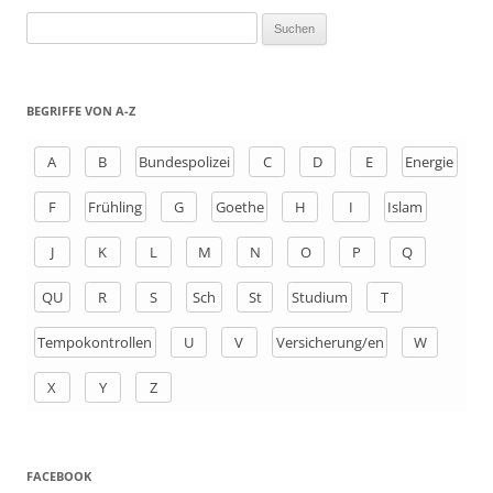
S
u
c
h
BEGRIFFE VON A-Z
e
n
A
B
Bundespolizei
C
D
E
Energie
a
F
Frühling
G
Goethe
H
I
Islam
c
h
J
K
L
M
N
O
P
Q
:
QU
R
S
Sch
St
Studium
T
Tempokontrollen
U
V
Versicherung/en
W
X
Y
Z
FACEBOOK