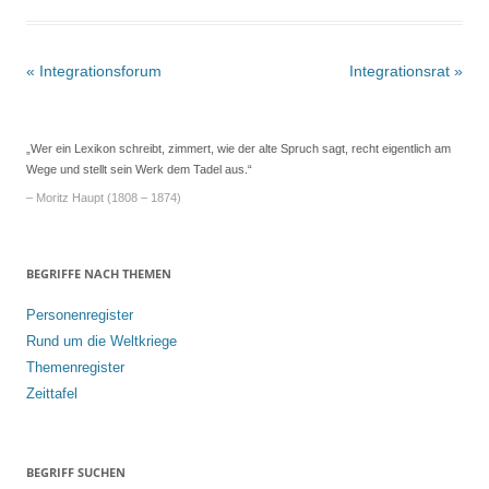
Beitrags-
«
Integrationsforum
Integrationsrat
»
Navigation
„Wer ein Lexikon schreibt, zimmert, wie der alte Spruch sagt, recht eigentlich am
Wege und stellt sein Werk dem Tadel aus.“
– Moritz Haupt (1808 – 1874)
BEGRIFFE NACH THEMEN
Personenregister
Rund um die Weltkriege
Themenregister
Zeittafel
BEGRIFF SUCHEN