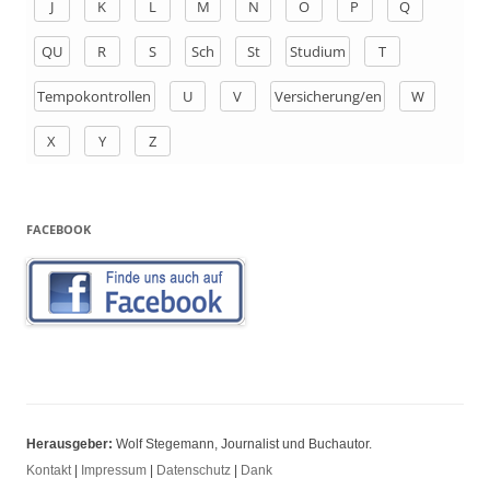
J
K
L
M
N
O
P
Q
:
QU
R
S
Sch
St
Studium
T
Tempokontrollen
U
V
Versicherung/en
W
X
Y
Z
FACEBOOK
Herausgeber:
Wolf Stegemann, Journalist und Buchautor.
Kontakt
|
Impressum
|
Datenschutz
|
Dank