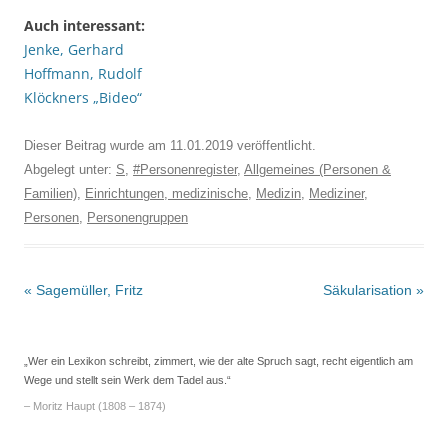
Auch interessant:
Jenke, Gerhard
Hoffmann, Rudolf
Klöckners „Bideo“
Dieser Beitrag wurde am
11.01.2019
veröffentlicht.
Abgelegt unter:
S
,
#Personenregister
,
Allgemeines (Personen &
Familien)
,
Einrichtungen, medizinische
,
Medizin
,
Mediziner
,
Personen
,
Personengruppen
Beitrags-
«
Sagemüller, Fritz
Säkularisation
»
Navigation
„Wer ein Lexikon schreibt, zimmert, wie der alte Spruch sagt, recht eigentlich am
Wege und stellt sein Werk dem Tadel aus.“
– Moritz Haupt (1808 – 1874)