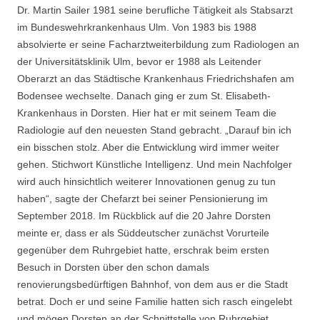
Dr. Martin Sailer 1981 seine berufliche Tätigkeit als Stabsarzt
im Bundeswehrkrankenhaus Ulm. Von 1983 bis 1988
absolvierte er seine Facharztweiterbildung zum Radiologen an
der Universitätsklinik Ulm, bevor er 1988 als Leitender
Oberarzt an das Städtische Krankenhaus Friedrichshafen am
Bodensee wechselte. Danach ging er zum St. Elisabeth-
Krankenhaus in Dorsten. Hier hat er mit seinem Team die
Radiologie auf den neuesten Stand gebracht. „Darauf bin ich
ein bisschen stolz. Aber die Entwicklung wird immer weiter
gehen. Stichwort Künstliche Intelligenz. Und mein Nachfolger
wird auch hinsichtlich weiterer Innovationen genug zu tun
haben“, sagte der Chefarzt bei seiner Pensionierung im
September 2018. Im Rückblick auf die 20 Jahre Dorsten
meinte er, dass er als Süddeutscher zunächst Vorurteile
gegenüber dem Ruhrgebiet hatte, erschrak beim ersten
Besuch in Dorsten über den schon damals
renovierungsbedürftigen Bahnhof, von dem aus er die Stadt
betrat. Doch er und seine Familie hatten sich rasch eingelebt
und mögen Dorsten an der Schnittstelle von Ruhrgebiet,