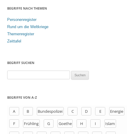
BEGRIFFE NACH THEMEN
Personenregister
Rund um die Weltkriege
Themenregister
Zeittafel
BEGRIFF SUCHEN
S
u
c
h
BEGRIFFE VON A-Z
e
n
A
B
Bundespolizei
C
D
E
Energie
a
F
Frühling
G
Goethe
H
I
Islam
c
h