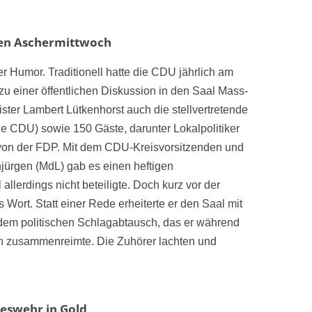
hen Aschermittwoch
er Humor. Traditionell hatte die CDU jährlich am
u einer öffentlichen Diskussion in den Saal Mass-
ter Lambert Lütkenhorst auch die stellvertretende
ide CDU) sowie 150 Gäste, darunter Lokalpolitiker
l von der FDP. Mit dem CDU-Kreisvorsitzenden und
ürgen (MdL) gab es einen heftigen
allerdings nicht beteiligte. Doch kurz vor der
Wort. Statt einer Rede erheiterte er den Saal mit
 dem politischen Schlagabtausch, das er während
en zusammenreimte. Die Zuhörer lachten und
eswehr in Gold