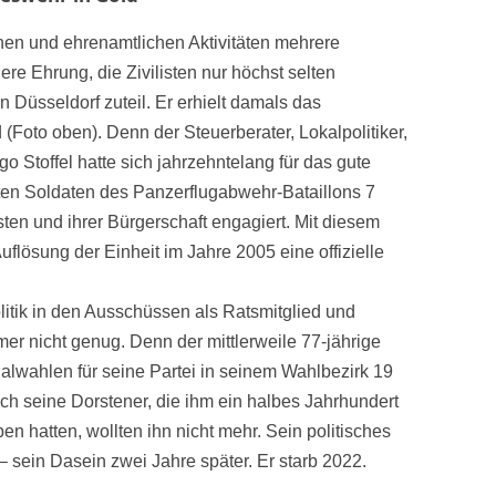
schen und ehrenamtlichen Aktivitäten mehrere
e Ehrung, die Zivilisten nur höchst selten
n Düsseldorf zuteil. Er erhielt damals das
Foto oben). Denn der Steuerberater, Lokalpolitiker,
Stoffel hatte sich jahrzehntelang für das gute
rten Soldaten des Panzerflugabwehr-Bataillons 7
sten und ihrer Bürgerschaft engagiert. Mit diesem
Auflösung der Einheit im Jahre 2005 eine offizielle
olitik in den Ausschüssen als Ratsmitglied und
r nicht genug. Denn der mittlerweile 77-jährige
lwahlen für seine Partei in seinem Wahlbezirk 19
och seine Dorstener, die ihm ein halbes Jahrhundert
n hatten, wollten ihn nicht mehr. Sein politisches
 sein Dasein zwei Jahre später. Er starb 2022.