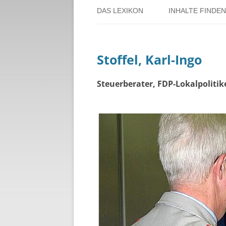
DAS LEXIKON
INHALTE FINDEN
ÜBER DORSTEN
BENUTZERHINW
Stoffel, Karl-Ingo
ÜBER DAS PROJEKT
PERSONENREG
RUND UM DIE 
Steuerberater, FDP-Lokalpoliti
THEMENREGIS
ZEITTAFEL