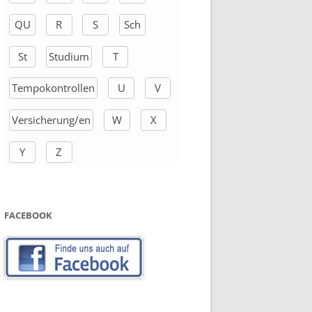
QU
R
S
Sch
St
Studium
T
Tempokontrollen
U
V
Versicherung/en
W
X
Y
Z
FACEBOOK