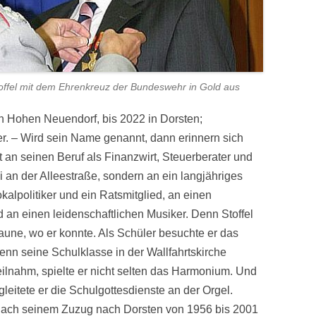
toffel mit dem Ehrenkreuz der Bundeswehr in Gold aus
n Hohen Neuendorf, bis 2022 in Dorsten;
er. – Wird sein Name genannt, dann erinnern sich
ht an seinen Beruf als Finanzwirt, Steuerberater und
i an der Alleestraße, sondern an ein langjähriges
kalpolitiker und ein Ratsmitglied, an einen
 an einen leidenschaftlichen Musiker. Denn Stoffel
saune, wo er konnte. Als Schüler besuchte er das
wenn seine Schulklasse in der Wallfahrtskirche
eilnahm, spielte er nicht selten das Harmonium. Und
gleitete er die Schulgottesdienste an der Orgel.
er nach seinem Zuzug nach Dorsten von 1956 bis 2001