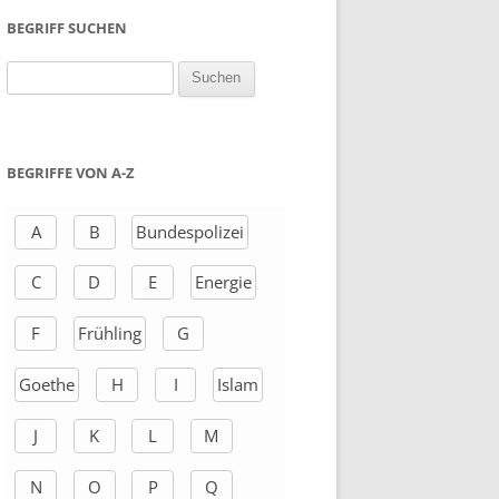
BEGRIFF SUCHEN
S
u
c
h
BEGRIFFE VON A-Z
e
n
A
B
Bundespolizei
a
C
D
E
Energie
c
h
F
Frühling
G
:
Goethe
H
I
Islam
J
K
L
M
N
O
P
Q