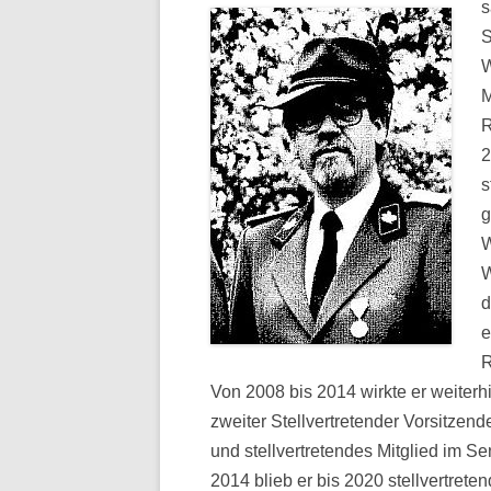
s
S
W
M
R
2
s
g
W
W
d
e
R
Von 2008 bis 2014 wirkte er weiterh
zweiter Stellvertretender Vorsitzen
und stellvertretendes Mitglied im 
2014 blieb er bis 2020 stellvertret