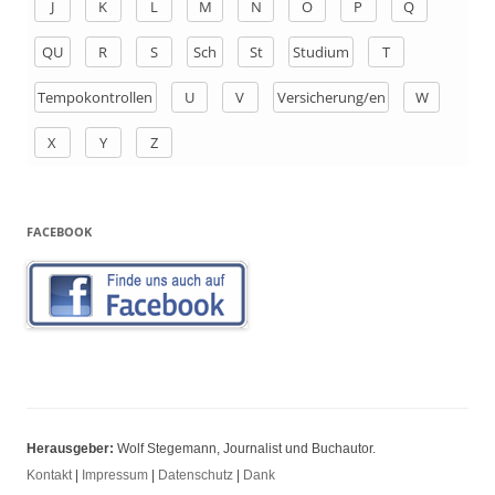
J
K
L
M
N
O
P
Q
:
QU
R
S
Sch
St
Studium
T
Tempokontrollen
U
V
Versicherung/en
W
X
Y
Z
FACEBOOK
Herausgeber:
Wolf Stegemann, Journalist und Buchautor.
Kontakt
|
Impressum
|
Datenschutz
|
Dank