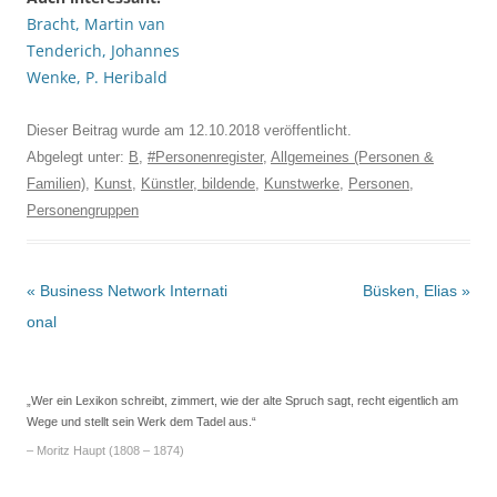
Bracht, Martin van
Tenderich, Johannes
Wenke, P. Heribald
Dieser Beitrag wurde am
12.10.2018
veröffentlicht.
Abgelegt unter:
B
,
#Personenregister
,
Allgemeines (Personen &
Familien)
,
Kunst
,
Künstler, bildende
,
Kunstwerke
,
Personen
,
Personengruppen
Beitrags-
«
Business Network Internati
Büsken, Elias
»
Navigation
onal
„Wer ein Lexikon schreibt, zimmert, wie der alte Spruch sagt, recht eigentlich am
Wege und stellt sein Werk dem Tadel aus.“
– Moritz Haupt (1808 – 1874)