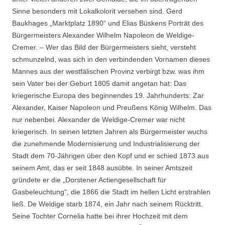
Sinne besonders mit Lokalkolorit versehen sind. Gerd
Baukhages „Marktplatz 1890“ und Elias Büskens Porträt des
Bürgermeisters Alexander Wilhelm Napoleon de Weldige-
Cremer. – Wer das Bild der Bürgermeisters sieht, versteht
schmunzelnd, was sich in den verbindenden Vornamen dieses
Mannes aus der westfälischen Provinz verbirgt bzw. was ihm
sein Vater bei der Geburt 1805 damit angetan hat: Das
kriegerische Europa des beginnendes 19. Jahrhunderts: Zar
Alexander, Kaiser Napoleon und Preußens König Wilhelm. Das
nur nebenbei. Alexander de Weldige-Cremer war nicht
kriegerisch. In seinen letzten Jahren als Bürgermeister wuchs
die zunehmende Modernisierung und Industrialisierung der
Stadt dem 70-Jährigen über den Kopf und er schied 1873 aus
seinem Amt, das er seit 1848 ausübte. In seiner Amtszeit
gründete er die „Dorstener Actiengesellschaft für
Gasbeleuchtung“, die 1866 die Stadt im hellen Licht erstrahlen
ließ. De Weldige starb 1874, ein Jahr nach seinem Rücktritt.
Seine Tochter Cornelia hatte bei ihrer Hochzeit mit dem