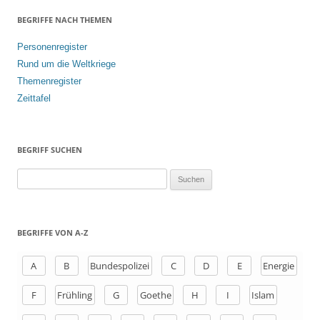
BEGRIFFE NACH THEMEN
Personenregister
Rund um die Weltkriege
Themenregister
Zeittafel
BEGRIFF SUCHEN
S
u
c
h
BEGRIFFE VON A-Z
e
n
A
B
Bundespolizei
C
D
E
Energie
a
F
Frühling
G
Goethe
H
I
Islam
c
h