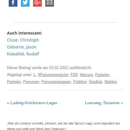
Auch interessant:
Cluse, Christoph
Osborne, Jason
Kowallek, Rudolf
Dieser Beitrag wurde am
03.02.2022
veröffentlicht.
Abgelegt unter:
L
,
#Personenregister
,
FDP
,
Hervest
,
Parteien
,
Parteien
,
Personen
,
Personengruppen
,
Politiker
,
Stadtrat
,
Wahlen
Beitrags-
«
Ludwig-Knickmann-Lager
Luerweg, Susanne
»
Navigation
„Wer ein Lexikon schreibt, zimmert, wie der alte Spruch sagt, recht eigentlich am
Wege und stellt sein Werk dem Tadel aus.“