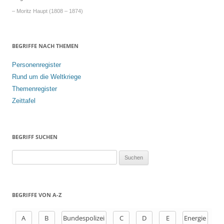
– Moritz Haupt (1808 – 1874)
BEGRIFFE NACH THEMEN
Personenregister
Rund um die Weltkriege
Themenregister
Zeittafel
BEGRIFF SUCHEN
S
u
c
h
BEGRIFFE VON A-Z
e
n
A
B
Bundespolizei
C
D
E
Energie