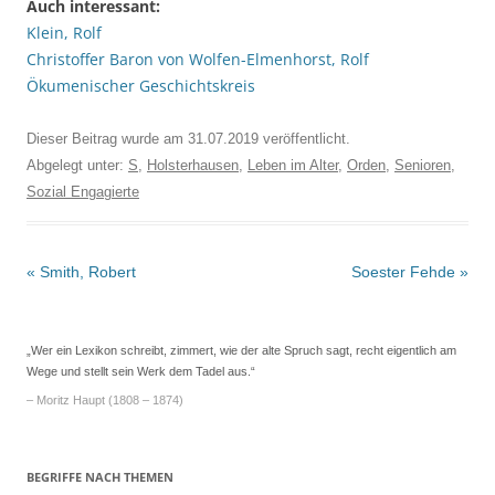
Auch interessant:
Klein, Rolf
Christoffer Baron von Wolfen-Elmenhorst, Rolf
Ökumenischer Geschichtskreis
Dieser Beitrag wurde am
31.07.2019
veröffentlicht.
Abgelegt unter:
S
,
Holsterhausen
,
Leben im Alter
,
Orden
,
Senioren
,
Sozial Engagierte
Beitrags-
«
Smith, Robert
Soester Fehde
»
Navigation
„Wer ein Lexikon schreibt, zimmert, wie der alte Spruch sagt, recht eigentlich am
Wege und stellt sein Werk dem Tadel aus.“
– Moritz Haupt (1808 – 1874)
BEGRIFFE NACH THEMEN