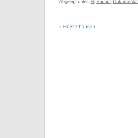
Abgelegt unter:
H
,
Bücher
,
Dokumentat
Beitrags-
«
Holsterhausen
Navigation