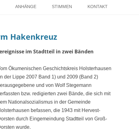
Springe
zum
ANHÄNGE
STIMMEN
KONTAKT
Inhalt
EISE
RÖMER IN HOLSTERHAUSEN
IMPRESSUM
rm Hakenkreuz
ISTER
LITERATUR ÜBER DORSTEN
DATENSCHUTZ
WELTKRIEGE
LINKS
DANK
reignisse im Stadtteil in zwei Bänden
TER
om Ökumenischen Geschichtskreis Holsterhausen
n der Lippe 2007 Band 1) und 2009 (Band 2)
erausgegebene und von Wolf Stegemann
erfassten bzw. redigierten zwei Bände, die sich mit
em Nationalsozialismus in der Gemeinde
olsterhausen befassen, die 1943 mit Hervest-
orsten durch Eingemeindung Stadtteil von Groß-
orsten wurde.