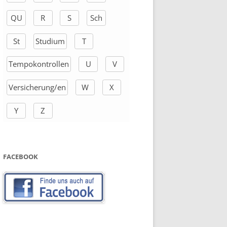
QU
R
S
Sch
St
Studium
T
Tempokontrollen
U
V
Versicherung/en
W
X
Y
Z
FACEBOOK