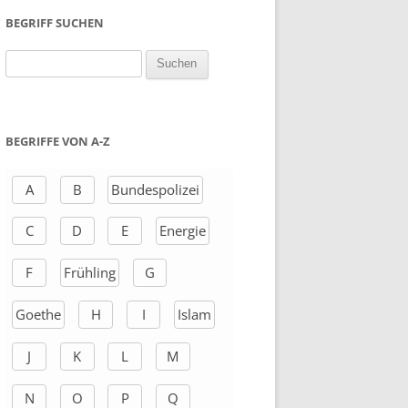
BEGRIFF SUCHEN
S
u
c
h
BEGRIFFE VON A-Z
e
n
A
B
Bundespolizei
a
C
D
E
Energie
c
h
F
Frühling
G
:
Goethe
H
I
Islam
J
K
L
M
N
O
P
Q