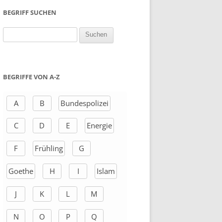
BEGRIFF SUCHEN
S
u
c
h
BEGRIFFE VON A-Z
e
n
A
B
Bundespolizei
a
C
D
E
Energie
c
h
F
Frühling
G
:
Goethe
H
I
Islam
J
K
L
M
N
O
P
Q