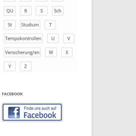
QU
R
S
Sch
St
Studium
T
Tempokontrollen
U
V
Versicherung/en
W
X
Y
Z
FACEBOOK