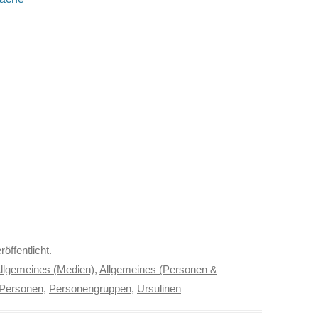
röffentlicht.
llgemeines (Medien)
,
Allgemeines (Personen &
Personen
,
Personengruppen
,
Ursulinen