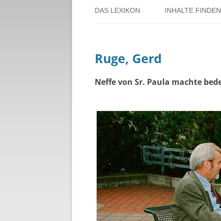
DAS LEXIKON
INHALTE FINDEN
ÜBER DORSTEN
BENUTZERHINW
Ruge, Gerd
ÜBER DAS PROJEKT
PERSONENREG
RUND UM DIE 
Neffe von Sr. Paula machte bed
THEMENREGIS
ZEITTAFEL