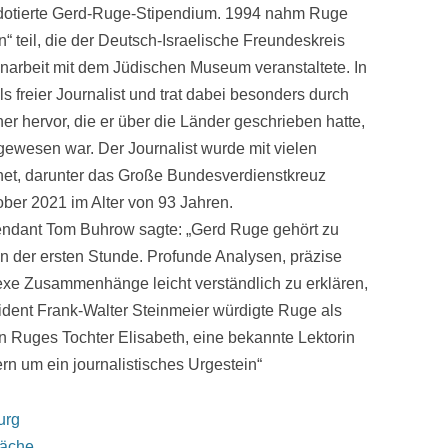
o dotierte Gerd-Ruge-Stipendium. 1994 nahm Ruge
 teil, die der Deutsch-Israelische Freundeskreis
rbeit mit dem Jüdischen Museum veranstaltete. In
 freier Journalist und trat dabei besonders durch
r hervor, die er über die Länder geschrieben hatte,
 gewesen war. Der Journalist wurde mit vielen
net, darunter das Große Bundesverdienstkreuz
ber 2021 im Alter von 93 Jahren.
ndant Tom Buhrow sagte: „Gerd Ruge gehört zu
n der ersten Stunde. Profunde Analysen, präzise
lexe Zusammenhänge leicht verständlich zu erklären,
ident Frank-Walter Steinmeier würdigte Ruge als
n Ruges Tochter Elisabeth, eine bekannte Lektorin
ern um ein journalistisches Urgestein“
urg
räche