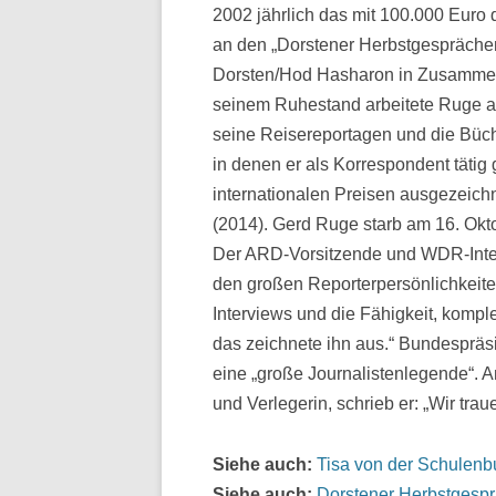
2002 jährlich das mit 100.000 Eur
an den „Dorstener Herbstgesprächen“
Dorsten/Hod Hasharon in Zusammena
seinem Ruhestand arbeitete Ruge als
seine Reisereportagen und die Büche
in denen er als Korrespondent tätig
internationalen Preisen ausgezeich
(2014). Gerd Ruge starb am 16. Okto
Der ARD-Vorsitzende und WDR-Inte
den großen Reporterpersönlichkeite
Interviews und die Fähigkeit, komp
das zeichnete ihn aus.“ Bundespräs
eine „große Journalistenlegende“. A
und Verlegerin, schrieb er: „Wir trau
Siehe auch:
Tisa von der Schulenb
Siehe auch:
Dorstener Herbstgesp