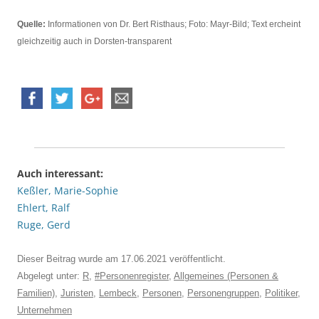
Quelle:
Informationen von Dr. Bert Risthaus; Foto: Mayr-Bild; Text ercheint
gleichzeitig auch in Dorsten-transparent
Auch interessant:
Keßler, Marie-Sophie
Ehlert, Ralf
Ruge, Gerd
Dieser Beitrag wurde am
17.06.2021
veröffentlicht.
Abgelegt unter:
R
,
#Personenregister
,
Allgemeines (Personen &
Familien)
,
Juristen
,
Lembeck
,
Personen
,
Personengruppen
,
Politiker
,
Unternehmen