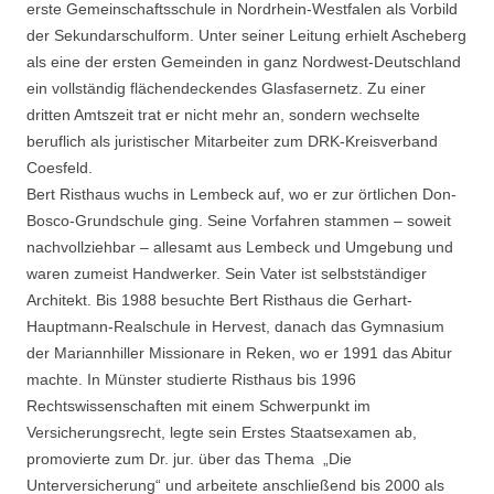
erste Gemeinschaftsschule in Nordrhein-Westfalen als Vorbild
der Sekundarschulform. Unter seiner Leitung erhielt Ascheberg
als eine der ersten Gemeinden in ganz Nordwest-Deutschland
ein vollständig flächendeckendes Glasfasernetz. Zu einer
dritten Amtszeit trat er nicht mehr an, sondern wechselte
beruflich als juristischer Mitarbeiter zum DRK-Kreisverband
Coesfeld.
Bert Risthaus wuchs in Lembeck auf, wo er zur örtlichen Don-
Bosco-Grundschule ging. Seine Vorfahren stammen – soweit
nachvollziehbar – allesamt aus Lembeck und Umgebung und
waren zumeist Handwerker. Sein Vater ist selbstständiger
Architekt. Bis 1988 besuchte Bert Risthaus die Gerhart-
Hauptmann-Realschule in Hervest, danach das Gymnasium
der Mariannhiller Missionare in Reken, wo er 1991 das Abitur
machte. In Münster studierte Risthaus bis 1996
Rechtswissenschaften mit einem Schwerpunkt im
Versicherungsrecht, legte sein Erstes Staatsexamen ab,
promovierte zum Dr. jur. über das Thema „Die
Unterversicherung“ und arbeitete anschließend bis 2000 als