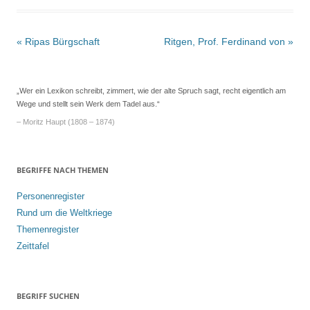
Beitrags-
«
Ripas Bürgschaft
Ritgen, Prof. Ferdinand von
»
Navigation
„Wer ein Lexikon schreibt, zimmert, wie der alte Spruch sagt, recht eigentlich am
Wege und stellt sein Werk dem Tadel aus.“
– Moritz Haupt (1808 – 1874)
BEGRIFFE NACH THEMEN
Personenregister
Rund um die Weltkriege
Themenregister
Zeittafel
BEGRIFF SUCHEN