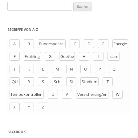
S
u
c
h
BEGRIFFE VON A-Z
e
n
A
B
Bundespolizei
C
D
E
Energie
a
F
Frühling
G
Goethe
H
I
Islam
c
h
J
K
L
M
N
O
P
Q
:
QU
R
S
Sch
St
Studium
T
Tempokontrollen
U
V
Versicherung/en
W
X
Y
Z
FACEBOOK