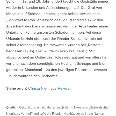
Schon im 17. und 18. Jahrhundert taucht die Gaststätte immer
wieder in Urkunden und Aufzeichnungen auf: Der Graf von
Merveldt auf Schloss Lembeck gebot beispielsweise dem
„Schildwirt to Roo“ anlässlich des Schützenfestes 1752 den
Ausschank des Biers zu limitieren, denn der Arbeitseifer seiner
Untertanen könne ansonsten Schaden nehmen. Auf diese
Urkunde bezieht sich auch der Rhader Schützenverein bei
seiner Altersdatierung. Heiratswetten wurden bei „Kösters“
begossen (1795), Bier wurde im alten Brauhaus (1953
abgebrochen) im Ostteil des Hofes gebraut und von alters her
vor und nach dem sonntäglichen Hochamt Schnaps und Bier
getrunken. Manchmal – zu des jeweiligen Pfarrers Leidwesen
– auch während des Hochamts.
Siehe auch:
Christa Nienhaus-Rekers
Quellen:
Gekürzt und umstrukturiert nach Bernd Nienhaus „Gastwirtschaft
Nienhaus-Venhoff“ und „Wie die Rhader Nienhäuser zu Ihrem Namen