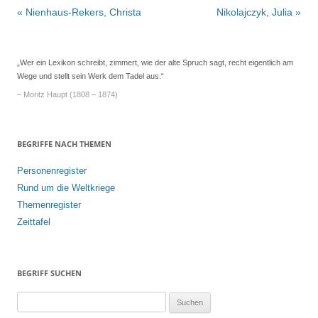
Beitrags-
«
Nienhaus-Rekers, Christa
Nikolajczyk, Julia
»
Navigation
„Wer ein Lexikon schreibt, zimmert, wie der alte Spruch sagt, recht eigentlich am
Wege und stellt sein Werk dem Tadel aus.“
– Moritz Haupt (1808 – 1874)
BEGRIFFE NACH THEMEN
Personenregister
Rund um die Weltkriege
Themenregister
Zeittafel
BEGRIFF SUCHEN
S
u