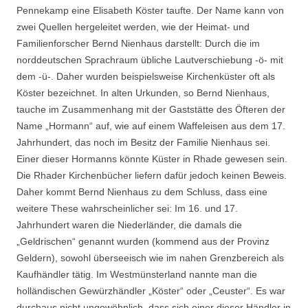
Pennekamp eine Elisabeth Köster taufte. Der Name kann von
zwei Quellen hergeleitet werden, wie der Heimat- und
Familienforscher Bernd Nienhaus darstellt: Durch die im
norddeutschen Sprachraum übliche Lautverschiebung -ö- mit
dem -ü-. Daher wurden beispielsweise Kirchenküster oft als
Köster bezeichnet. In alten Urkunden, so Bernd Nienhaus,
tauche im Zusammenhang mit der Gaststätte des Öfteren der
Name „Hormann“ auf, wie auf einem Waffeleisen aus dem 17.
Jahrhundert, das noch im Besitz der Familie Nienhaus sei.
Einer dieser Hormanns könnte Küster in Rhade gewesen sein.
Die Rhader Kirchenbücher liefern dafür jedoch keinen Beweis.
Daher kommt Bernd Nienhaus zu dem Schluss, dass eine
weitere These wahrscheinlicher sei: Im 16. und 17.
Jahrhundert waren die Niederländer, die damals die
„Geldrischen“ genannt wurden (kommend aus der Provinz
Geldern), sowohl überseeisch wie im nahen Grenzbereich als
Kaufhändler tätig. Im Westmünsterland nannte man die
holländischen Gewürzhändler „Köster“ oder „Ceuster“. Es war
durchaus nicht ungewöhnlich, dass sich einer dieser Händler in