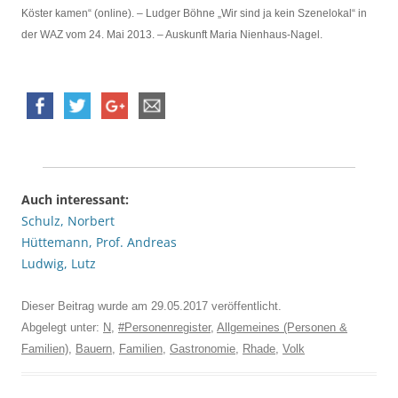
Köster kamen“ (online). – Ludger Böhne „Wir sind ja kein Szenelokal“ in
der WAZ vom 24. Mai 2013. – Auskunft Maria Nienhaus-Nagel.
Auch interessant:
Schulz, Norbert
Hüttemann, Prof. Andreas
Ludwig, Lutz
Dieser Beitrag wurde am
29.05.2017
veröffentlicht.
Abgelegt unter:
N
,
#Personenregister
,
Allgemeines (Personen &
Familien)
,
Bauern
,
Familien
,
Gastronomie
,
Rhade
,
Volk