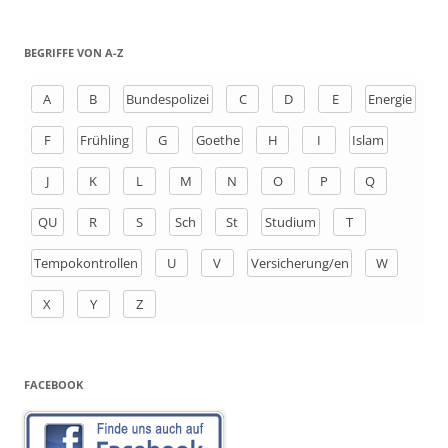
c
h
BEGRIFFE VON A-Z
e
n
A
B
Bundespolizei
C
D
E
Energie
a
F
Frühling
G
Goethe
H
I
Islam
c
h
J
K
L
M
N
O
P
Q
:
QU
R
S
Sch
St
Studium
T
Tempokontrollen
U
V
Versicherung/en
W
X
Y
Z
FACEBOOK