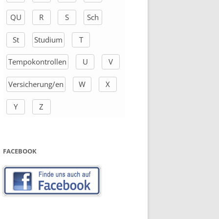
QU
R
S
Sch
St
Studium
T
Tempokontrollen
U
V
Versicherung/en
W
X
Y
Z
FACEBOOK