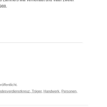
1988.
röffentlicht.
desverdienstkreuz, Träger
,
Handwerk
,
Personen
,