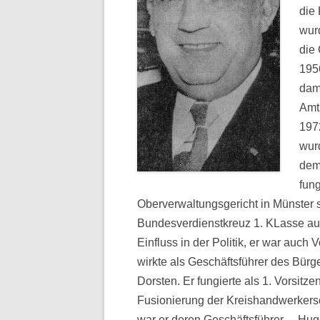
die
wur
die
195
dam
Amt
197
wur
dem
fung
Oberverwaltungsgericht in Münster 
Bundesverdienstkreuz 1. KLasse au
Einfluss in der Politik, er war auc
wirkte als Geschäftsführer des Bür
Dorsten. Er fungierte als 1. Vorsit
Fusionierung der Kreishandwerkers
war er deren Geschäftsführer. – Hu