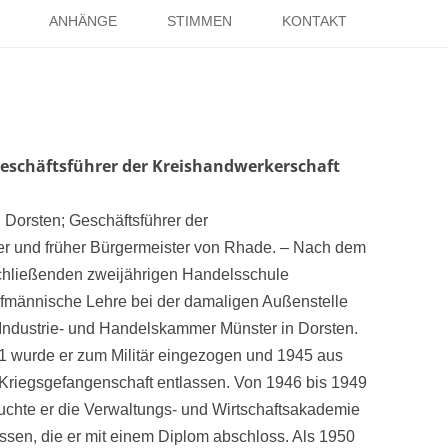
Springe
zum
ANHÄNGE
STIMMEN
KONTAKT
Inhalt
EISE
RÖMER IN HOLSTERHAUSEN
IMPRESSUM
ISTER
LITERATUR ÜBER DORSTEN
DATENSCHUTZ
WELTKRIEGE
LINKS
DANK
eschäftsführer der Kreishandwerkerschaft
TER
 Dorsten; Geschäftsführer der
ker und früher Bürgermeister von Rhade. – Nach dem
chließenden zweijährigen Handelsschule
fmännische Lehre bei der damaligen Außenstelle
 Industrie- und Handelskammer
Münster in Dorsten.
1 wurde er zum Militär eingezogen und 1945 aus
 Kriegsgefangenschaft entlassen. Von 1946 bis 1949
uchte er die Verwaltungs- und Wirtschaftsakademie
Essen, die er mit einem Diplom abschloss. Als 1950