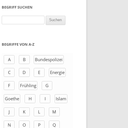
BEGRIFF SUCHEN
S
u
c
h
BEGRIFFE VON A-Z
e
n
A
B
Bundespolizei
a
C
D
E
Energie
c
h
F
Frühling
G
:
Goethe
H
I
Islam
J
K
L
M
N
O
P
Q