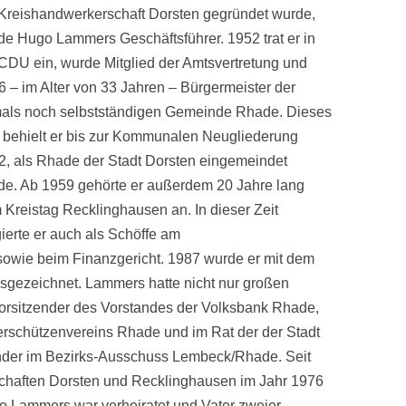
 Kreishandwerkerschaft Dorsten gegründet wurde,
de Hugo Lammers Geschäftsführer. 1952 trat er in
 CDU ein, wurde Mitglied der Amtsvertretung und
6 – im Alter von 33 Jahren – Bürgermeister der
als noch selbstständigen Gemeinde Rhade. Dieses
 behielt er bis zur Kommunalen Neugliederung
2, als Rhade der Stadt Dorsten eingemeindet
de. Ab 1959 gehörte er außerdem 20 Jahre lang
 Kreistag Recklinghausen an. In dieser Zeit
ierte er auch als Schöffe am
sowie beim Finanzgericht. 1987 wurde er mit dem
sgezeichnet. Lammers hatte nicht nur großen
h Vorsitzender des Vorstandes der Volksbank Rhade,
gerschützenvereins Rhade und im Rat der der Stadt
zender im Bezirks-Ausschuss Lembeck/Rhade. Seit
chaften Dorsten und Recklinghausen im Jahr 1976
go Lammers war verheiratet und Vater zweier