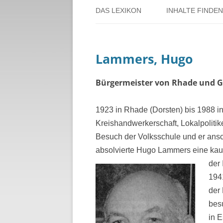
DAS LEXIKON
INHALTE FINDEN
ÜBER DORSTEN
BENUTZERHINW
Lammers, Hugo
ÜBER DAS PROJEKT
PERSONENREG
RUND UM DIE 
Bürgermeister von Rhade und G
THEMENREGIS
1923 in Rhade (Dorsten) bis 1988 in
Kreishandwerkerschaft, Lokalpoliti
ZEITTAFEL
Besuch der Volksschule und er ans
absolvierte Hugo Lammers eine kau
der
194
der
bes
in 