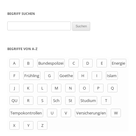
BEGRIFF SUCHEN
S
u
c
h
BEGRIFFE VON A-Z
e
n
A
B
Bundespolizei
C
D
E
Energie
a
F
Frühling
G
Goethe
H
I
Islam
c
h
J
K
L
M
N
O
P
Q
:
QU
R
S
Sch
St
Studium
T
Tempokontrollen
U
V
Versicherung/en
W
X
Y
Z