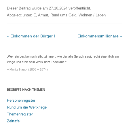
Dieser Beitrag wurde am
27.10.2024
veröffentlicht.
Abgelegt unter:
E
,
Armut
,
Rund ums Geld
,
Wohnen / Leben
Beitrags-
«
Einkommen der Bürger I
Einkommensmillionäre
»
Navigation
„Wer ein Lexikon schreibt, zimmert, wie der alte Spruch sagt, recht eigentlich am
Wege und stellt sein Werk dem Tadel aus.“
– Moritz Haupt (1808 – 1874)
BEGRIFFE NACH THEMEN
Personenregister
Rund um die Weltkriege
Themenregister
Zeittafel