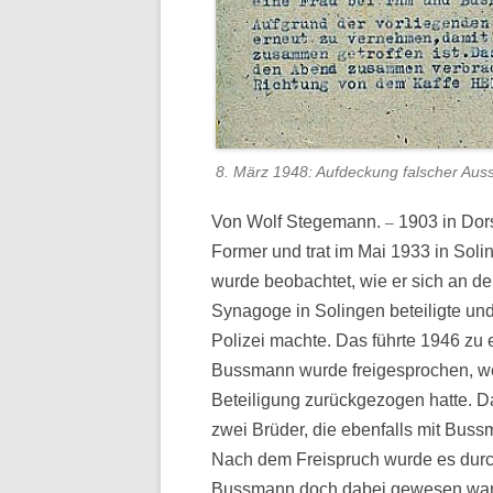
8. März 1948: Aufdeckung falscher Au
Von Wolf Stegemann.
1903 in Dors
–
Former und trat im Mai 1933 in Soli
wurde beobachtet, wie er sich an 
Synagoge in Solingen beteiligte un
Polizei machte. Das führte 1946 zu
Bussmann wurde freigesprochen, weil
Beteiligung zurückgezogen hatte. Da
zwei Brüder, die ebenfalls mit Bus
Nach dem Freispruch wurde es durch
Bussmann doch dabei gewesen war. 