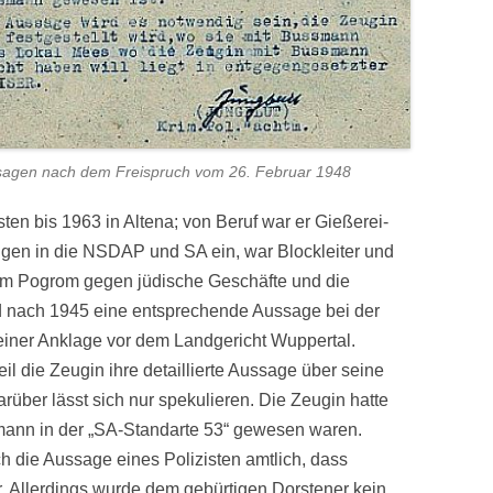
ssagen nach dem Freispruch vom 26. Februar 1948
ten bis 1963 in Altena; von Beruf war er Gießerei-
ngen in die NSDAP und SA ein, war Blockleiter und
dem Pogrom gegen jüdische Geschäfte und die
d nach 1945 eine entsprechende Aussage bei der
 einer Anklage vor dem Landgericht Wuppertal.
 die Zeugin ihre detaillierte Aussage über seine
rüber lässt sich nur spekulieren. Die Zeugin hatte
smann in der „SA-Standarte 53“ gewesen waren.
 die Aussage eines Polizisten amtlich, dass
Allerdings wurde dem gebürtigen Dorstener kein