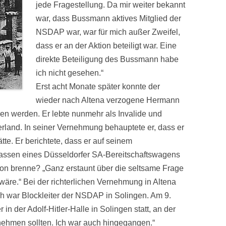
jede Fragestellung. Da mir weiter bekannt
war, dass Bussmann aktives Mitglied der
NSDAP war, war für mich außer Zweifel,
dass er an der Aktion beteiligt war. Eine
direkte Beteiligung des Bussmann habe
ich nicht gesehen.“
Erst acht Monate später konnte der
wieder nach Altena verzogene Hermann
n werden. Er lebte nunmehr als Invalide und
erland. In seiner Vernehmung behauptete er, dass er
ätte. Er berichtete, dass er auf seinem
assen eines Düsseldorfer SA-Bereitschaftswagens
on brenne? „Ganz erstaunt über die seltsame Frage
wäre.“ Bei der richterlichen Vernehmung in Altena
Ich war Blockleiter der NSDAP in Solingen. Am 9.
n der Adolf-Hitler-Halle in Solingen statt, an der
ilnehmen sollten. Ich war auch hingegangen.“