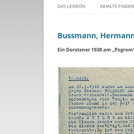
DAS LEXIKON
INHALTE FINDEN
ÜBER DORSTEN
BENUTZERHINW
Bussmann, Herman
ÜBER DAS PROJEKT
PERSONENREG
RUND UM DIE 
Ein Dorstener 1938 am „Pogrom“ 
THEMENREGIS
ZEITTAFEL