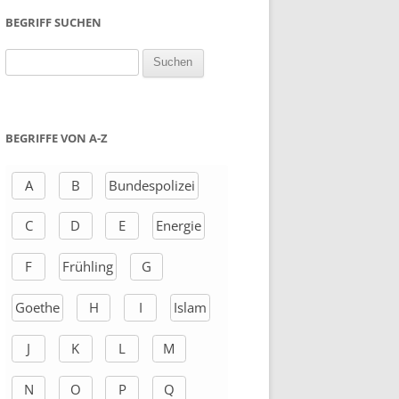
BEGRIFF SUCHEN
S
u
c
h
BEGRIFFE VON A-Z
e
n
A
B
Bundespolizei
a
C
D
E
Energie
c
h
F
Frühling
G
:
Goethe
H
I
Islam
J
K
L
M
N
O
P
Q