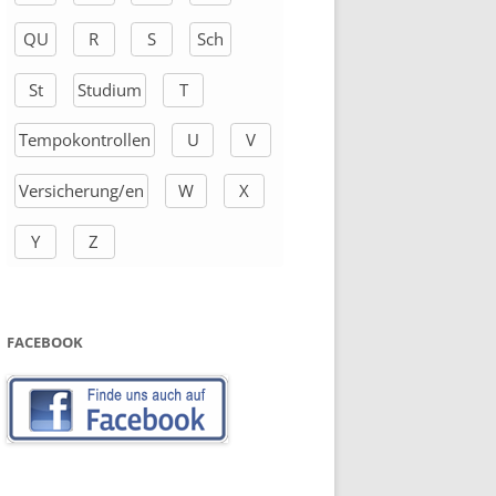
QU
R
S
Sch
St
Studium
T
Tempokontrollen
U
V
Versicherung/en
W
X
Y
Z
FACEBOOK