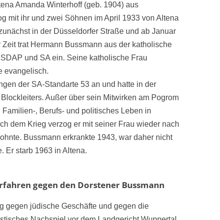
Altena Amanda Winterhoff (geb. 1904) aus
g mit ihr und zwei Söhnen im April 1933 von Altena
zunächst in der Düsseldorfer Straße und ab Januar
er Zeit trat Hermann Bussmann aus der katholische
NSDAP und SA ein. Seine katholische Frau
e evangelisch.
gen der SA-Standarte 53 an und hatte in der
Blockleiters. Außer über sein Mitwirken am Pogrom
 Familien-, Berufs- und politisches Leben in
ch dem Krieg verzog er mit seiner Frau wieder nach
 wohnte. Bussmann erkrankte 1943, war daher nicht
e. Er starb 1963 in Altena.
erfahren gegen den Dorstener Bussmann
ng gegen jüdische Geschäfte und gegen die
istisches Nachspiel vor dem Landgericht Wuppertal,