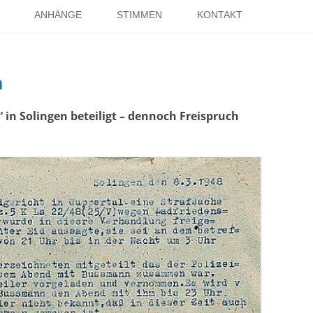
Springe
zum
ANHÄNGE
STIMMEN
KONTAKT
Inhalt
EISE
RÖMER IN HOLSTERHAUSEN
IMPRESSUM
n
ISTER
LITERATUR ÜBER DORSTEN
DATENSCHUTZ
WELTKRIEGE
LINKS
DANK
in Solingen beteiligt – dennoch Freispruch
TER