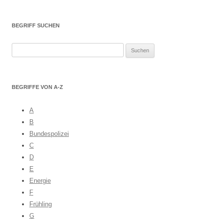
BEGRIFF SUCHEN
S
u
c
h
BEGRIFFE VON A-Z
e
n
A
a
B
c
Bundespolizei
h
C
:
D
E
Energie
F
Frühling
G