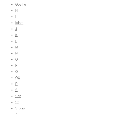
Goethe
H
I
Islam
J
K
L
M
N
O
P
Q
QU
R
S
Sch
St
Studium