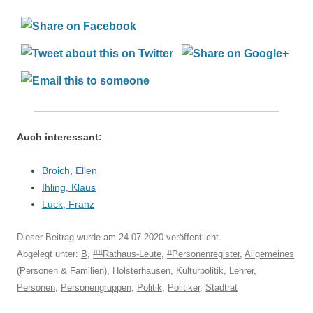
Auch interessant:
Broich, Ellen
Ihling, Klaus
Luck, Franz
Dieser Beitrag wurde am
24.07.2020
veröffentlicht.
Abgelegt unter:
B
,
##Rathaus-Leute
,
#Personenregister
,
Allgemeines
(Personen & Familien)
,
Holsterhausen
,
Kulturpolitik
,
Lehrer
,
Personen
,
Personengruppen
,
Politik
,
Politiker
,
Stadtrat