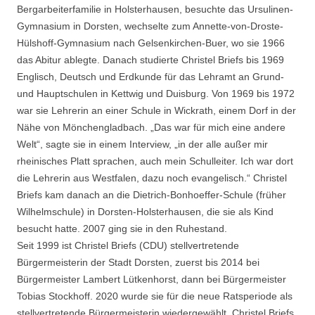
Bergarbeiterfamilie in Holsterhausen, besuchte das Ursulinen-
Gymnasium in Dorsten, wechselte zum Annette-von-Droste-
Hülshoff-Gymnasium nach Gelsenkirchen-Buer, wo sie 1966
das Abitur ablegte. Danach studierte Christel Briefs bis 1969
Englisch, Deutsch und Erdkunde für das Lehramt an Grund-
und Hauptschulen in Kettwig und Duisburg. Von 1969 bis 1972
war sie Lehrerin an einer Schule in Wickrath, einem Dorf in der
Nähe von Mönchengladbach. „Das war für mich eine andere
Welt“, sagte sie in einem Interview, „in der alle außer mir
rheinisches Platt sprachen, auch mein Schulleiter. Ich war dort
die Lehrerin aus Westfalen, dazu noch evangelisch.“ Christel
Briefs kam danach an die Dietrich-Bonhoeffer-Schule (früher
Wilhelmschule) in Dorsten-Holsterhausen, die sie als Kind
besucht hatte. 2007 ging sie in den Ruhestand.
Seit 1999 ist Christel Briefs (CDU) stellvertretende
Bürgermeisterin der Stadt Dorsten, zuerst bis 2014 bei
Bürgermeister Lambert Lütkenhorst, dann bei Bürgermeister
Tobias Stockhoff. 2020 wurde sie für die neue Ratsperiode als
stellvertretende Bürgermeisterin wiedergewählt. Christel Briefs