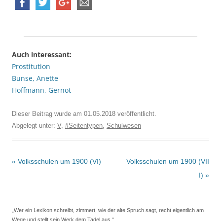
Auch interessant:
Prostitution
Bunse, Anette
Hoffmann, Gernot
Dieser Beitrag wurde am
01.05.2018
veröffentlicht.
Abgelegt unter:
V
,
#Seitentypen
,
Schulwesen
Beitrags-
«
Volksschulen um 1900 (VI)
Volksschulen um 1900 (VII
Navigation
I)
»
„Wer ein Lexikon schreibt, zimmert, wie der alte Spruch sagt, recht eigentlich am
Wege und stellt sein Werk dem Tadel aus.“