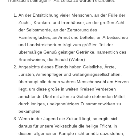
Trunksucht beitragen?“ Als Leitsätze wurden erarbeitet:
An der Entsittlichung vieler Menschen, an der Fülle der
Zucht-, Kranken- und Irrenhäuser, an der großen Zahl
der Selbstmorde, an der Zerstörung des
Familienglückes, an Armut und Bettelei, an Arbeitsscheu
und Landstreichertum trägt zum größten Teil der
übermäßige Genuß geistiger Getränke, namentlich des
Branntweines, die Schuld (Weber).
Angesichts dieses Elends haben Geistliche, Ärzte,
Juristen, Armenpfleger und Gefängnisgesellschaften,
überhaupt alle denen wahres Menschenwohl am Herzen
liegt, um diese große in weiten Kreisen Verderben
anrichtende Übel mit allen zu Gebote stehenden Mittel,
durch inniges, uneigennütziges Zusammenwirken zu
bekämpfen.
Wenn in der Jugend die Zukunft liegt, so ergibt sich
daraus für unsere Volksschule die heilige Pflicht, in
diesem allgemeinen Kampfe nicht unnütz dazustehen,