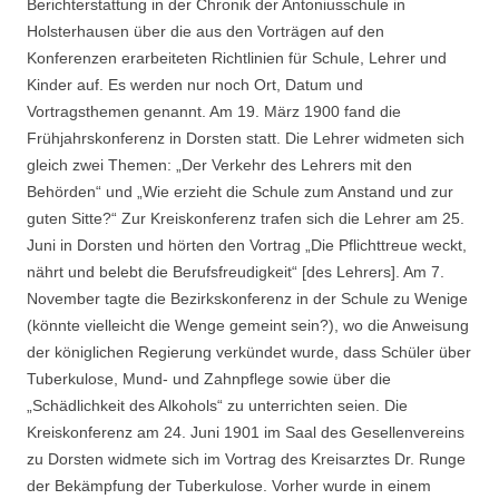
Berichterstattung in der Chronik der Antoniusschule in
Holsterhausen über die aus den Vorträgen auf den
Konferenzen erarbeiteten Richtlinien für Schule, Lehrer und
Kinder auf. Es werden nur noch Ort, Datum und
Vortragsthemen genannt. Am 19. März 1900 fand die
Frühjahrskonferenz in Dorsten statt. Die Lehrer widmeten sich
gleich zwei Themen: „Der Verkehr des Lehrers mit den
Behörden“ und „Wie erzieht die Schule zum Anstand und zur
guten Sitte?“ Zur Kreiskonferenz trafen sich die Lehrer am 25.
Juni in Dorsten und hörten den Vortrag „Die Pflichttreue weckt,
nährt und belebt die Berufsfreudigkeit“ [des Lehrers]. Am 7.
November tagte die Bezirkskonferenz in der Schule zu Wenige
(könnte vielleicht die Wenge gemeint sein?), wo die Anweisung
der königlichen Regierung verkündet wurde, dass Schüler über
Tuberkulose, Mund- und Zahnpflege sowie über die
„Schädlichkeit des Alkohols“ zu unterrichten seien. Die
Kreiskonferenz am 24. Juni 1901 im Saal des Gesellenvereins
zu Dorsten widmete sich im Vortrag des Kreisarztes Dr. Runge
der Bekämpfung der Tuberkulose. Vorher wurde in einem