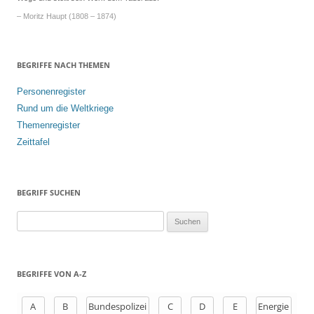
– Moritz Haupt (1808 – 1874)
BEGRIFFE NACH THEMEN
Personenregister
Rund um die Weltkriege
Themenregister
Zeittafel
BEGRIFF SUCHEN
S
u
c
h
BEGRIFFE VON A-Z
e
n
A
B
Bundespolizei
C
D
E
Energie