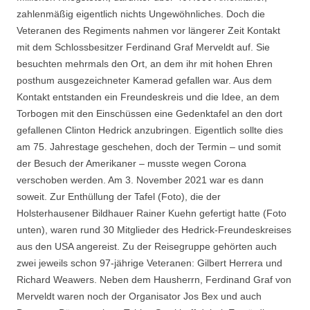
zahlenmäßig eigentlich nichts Ungewöhnliches. Doch die
Veteranen des Regiments nahmen vor längerer Zeit Kontakt
mit dem Schlossbesitzer Ferdinand Graf Merveldt auf. Sie
besuchten mehrmals den Ort, an dem ihr mit hohen Ehren
posthum ausgezeichneter Kamerad gefallen war. Aus dem
Kontakt entstanden ein Freundeskreis und die Idee, an dem
Torbogen mit den Einschüssen eine Gedenktafel an den dort
gefallenen Clinton Hedrick anzubringen. Eigentlich sollte dies
am 75. Jahrestage geschehen, doch der Termin – und somit
der Besuch der Amerikaner – musste wegen Corona
verschoben werden. Am 3. November 2021 war es dann
soweit. Zur Enthüllung der Tafel (Foto), die der
Holsterhausener Bildhauer Rainer Kuehn gefertigt hatte (Foto
unten), waren rund 30 Mitglieder des Hedrick-Freundeskreises
aus den USA angereist. Zu der Reisegruppe gehörten auch
zwei jeweils schon 97-jährige Veteranen: Gilbert Herrera und
Richard Weawers. Neben dem Hausherrn, Ferdinand Graf von
Merveldt waren noch der Organisator Jos Bex und auch