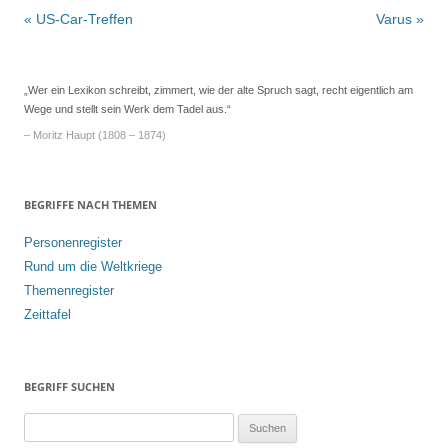
Beitrags-
«
US-Car-Treffen
Varus
»
Navigation
„Wer ein Lexikon schreibt, zimmert, wie der alte Spruch sagt, recht eigentlich am
Wege und stellt sein Werk dem Tadel aus.“
– Moritz Haupt (1808 – 1874)
BEGRIFFE NACH THEMEN
Personenregister
Rund um die Weltkriege
Themenregister
Zeittafel
BEGRIFF SUCHEN
S