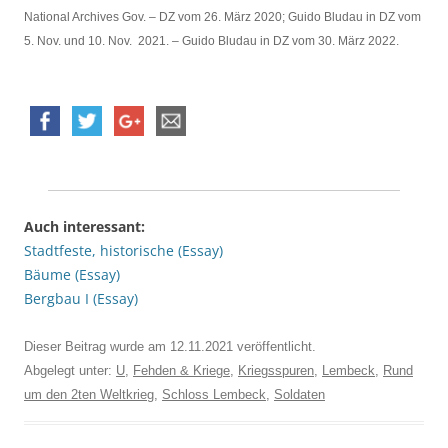
National Archives Gov. – DZ vom 26. März 2020; Guido Bludau in DZ vom
5. Nov. und 10. Nov. 2021. – Guido Bludau in DZ vom 30. März 2022.
Auch interessant:
Stadtfeste, historische (Essay)
Bäume (Essay)
Bergbau I (Essay)
Dieser Beitrag wurde am
12.11.2021
veröffentlicht.
Abgelegt unter:
U
,
Fehden & Kriege
,
Kriegsspuren
,
Lembeck
,
Rund
um den 2ten Weltkrieg
,
Schloss Lembeck
,
Soldaten