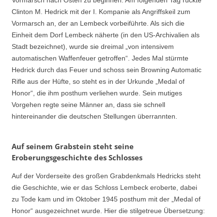
Vormarsch nach Osten zu beginnen. Am folgenden Tag rückte
Clinton M. Hedrick mit der I. Kompanie als Angriffskeil zum
Vormarsch an, der an Lembeck vorbeiführte. Als sich die
Einheit dem Dorf Lembeck näherte (in den US-Archivalien als
Stadt bezeichnet), wurde sie dreimal „von intensivem
automatischen Waffenfeuer getroffen“. Jedes Mal stürmte
Hedrick durch das Feuer und schoss sein Browning Automatic
Rifle aus der Hüfte, so steht es in der Urkunde „Medal of
Honor“, die ihm posthum verliehen wurde. Sein mutiges
Vorgehen regte seine Männer an, dass sie schnell
hintereinander die deutschen Stellungen überrannten.
Auf seinem Grabstein steht seine
Eroberungsgeschichte des Schlosses
Auf der Vorderseite des großen Grabdenkmals Hedricks steht
die Geschichte, wie er das Schloss Lembeck eroberte, dabei
zu Tode kam und im Oktober 1945 posthum mit der „Medal of
Honor“ ausgezeichnet wurde. Hier die stilgetreue Übersetzung: