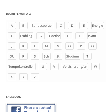
u
c
h
BEGRIFFE VON A-Z
e
n
A
B
Bundespolizei
C
D
E
Energie
a
F
Frühling
G
Goethe
H
I
Islam
c
h
J
K
L
M
N
O
P
Q
:
QU
R
S
Sch
St
Studium
T
Tempokontrollen
U
V
Versicherung/en
W
X
Y
Z
FACEBOOK