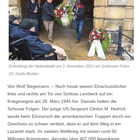
Enthüllung der Gedenktafel am 3. November 2021 am Schlosstor Fotos
(2): Guido Bludau
Von Wolf Stegemann. – Noch heute weisen Einschusslöcher
links und rechts am Tor von Schloss Lembeck auf ein
Kriegereignis am 28. März 1945 hin. Damals hatten die
Schüsse Folgen. Der junge US-Sergeant Clinton M. Hedrick
wurde beim Einmarsch der amerikanischen Truppen durch ein
Geschoss so schwer verletzt, dass er auf dem Weg in ein
Lazarett starb. Im zweiten Weltkrieg mit seinen rund 50
Millionen Kriegstoten, darunter über 407.000 Amerikaner,