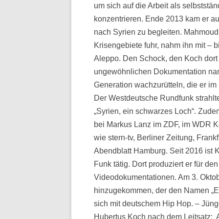
um sich auf die Arbeit als selbstst
konzentrieren. Ende 2013 kam er auf
nach Syrien zu begleiten. Mahmoud 
Krisengebiete fuhr, nahm ihn mit – 
Aleppo. Den Schock, den Koch dort i
ungewöhnlichen Dokumentation name
Generation wachzurütteln, die er i
Der Westdeutsche Rundfunk strahlt
„Syrien, ein schwarzes Loch“. Zude
bei Markus Lanz im ZDF, im WDR Köl
wie stern-tv, Berliner Zeitung, Fran
Abendblatt Hamburg. Seit 2016 ist K
Funk tätig. Dort produziert er für d
Videodokumentationen. Am 3. Oktobe
hinzugekommen, der den Namen „Einig
sich mit deutschem Hip Hop. – Jünge
Hubertus Koch nach dem Leitsatz: Au