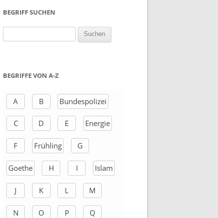
BEGRIFF SUCHEN
S
u
c
h
BEGRIFFE VON A-Z
e
n
A
B
Bundespolizei
a
C
D
E
Energie
c
h
F
Frühling
G
:
Goethe
H
I
Islam
J
K
L
M
N
O
P
Q