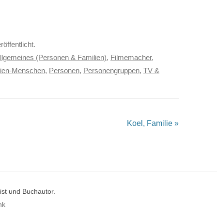
röffentlicht.
llgemeines (Personen & Familien)
,
Filmemacher
,
ien-Menschen
,
Personen
,
Personengruppen
,
TV &
Koel, Familie
»
st und Buchautor.
nk