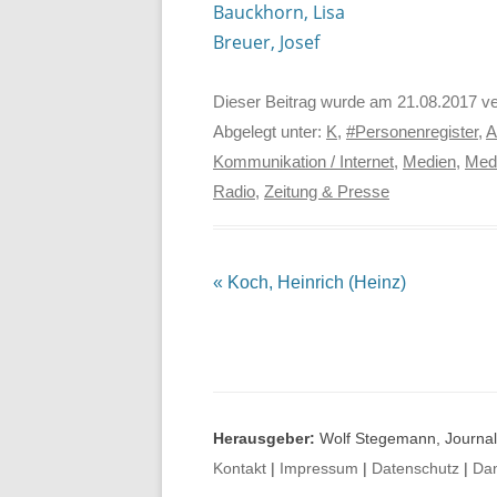
Bauckhorn, Lisa
Breuer, Josef
Dieser Beitrag wurde am
21.08.2017
ve
Abgelegt unter:
K
,
#Personenregister
,
A
Kommunikation / Internet
,
Medien
,
Med
Radio
,
Zeitung & Presse
Beitrags-
«
Koch, Heinrich (Heinz)
Navigation
Herausgeber:
Wolf Stegemann, Journali
Kontakt
|
Impressum
|
Datenschutz
|
Da