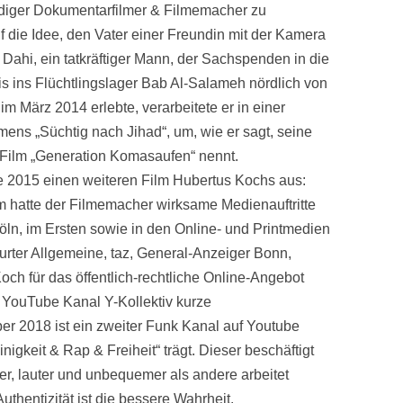
ändiger Dokumentarfilmer & Filmemacher zu
 die Idee, den Vater einer Freundin mit der Kamera
Dahi, ein tatkräftiger Mann, der Sachspenden in die
bis ins Flüchtlingslager Bab Al-Salameh nördlich von
m März 2014 erlebte, verarbeitete er in einer
ns „Süchtig nach Jihad“, um, wie er sagt, seine
m Film „Generation Komasaufen“ nennt.
e 2015 einen weiteren Film Hubertus Kochs aus:
m hatte der Filmemacher wirksame Medienauftritte
n, im Ersten sowie in den Online- und Printmedien
kfurter Allgemeine, taz, General-Anzeiger Bonn,
och für das öffentlich-rechtliche Online-Angebot
en YouTube Kanal Y-Kollektiv kurze
r 2018 ist ein zweiter Funk Kanal auf Youtube
keit & Rap & Freiheit“ trägt. Dieser beschäftigt
r, lauter und unbequemer als andere arbeitet
thentizität ist die bessere Wahrheit.