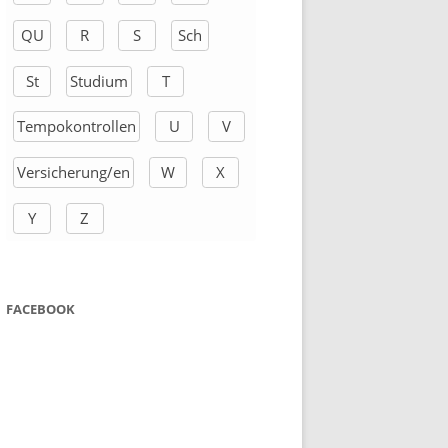
QU
R
S
Sch
St
Studium
T
Tempokontrollen
U
V
Versicherung/en
W
X
Y
Z
FACEBOOK