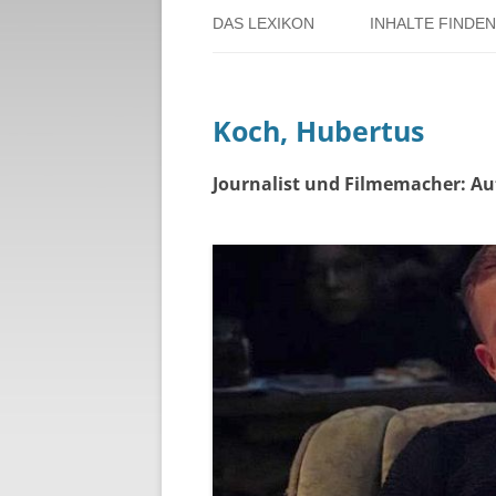
DAS LEXIKON
INHALTE FINDEN
ÜBER DORSTEN
BENUTZERHINW
Koch, Hubertus
ÜBER DAS PROJEKT
PERSONENREG
RUND UM DIE 
Journalist und Filmemacher: Aut
THEMENREGIS
ZEITTAFEL