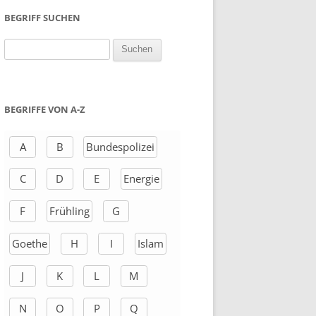
BEGRIFF SUCHEN
S
u
c
h
BEGRIFFE VON A-Z
e
n
A
B
Bundespolizei
a
C
D
E
Energie
c
h
F
Frühling
G
:
Goethe
H
I
Islam
J
K
L
M
N
O
P
Q