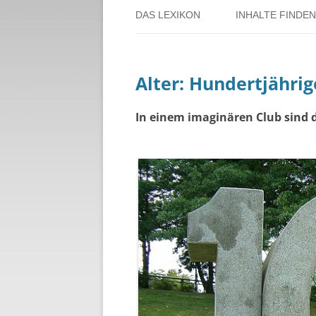
DAS LEXIKON
INHALTE FINDEN
ÜBER DORSTEN
BENUTZERHINW
Alter: Hundertjährig
ÜBER DAS PROJEKT
PERSONENREG
RUND UM DIE 
In einem imaginären Club sind 
THEMENREGIS
ZEITTAFEL