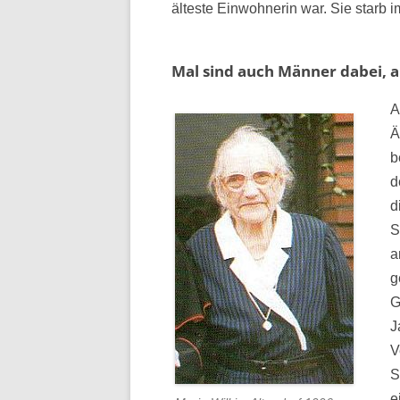
älteste Einwohnerin war. Sie starb i
Mal sind auch Männer dabei, 
A
Ä
b
d
d
S
a
g
G
J
V
S
e