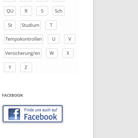
QU
R
S
Sch
St
Studium
T
Tempokontrollen
U
V
Versicherung/en
W
X
Y
Z
FACEBOOK