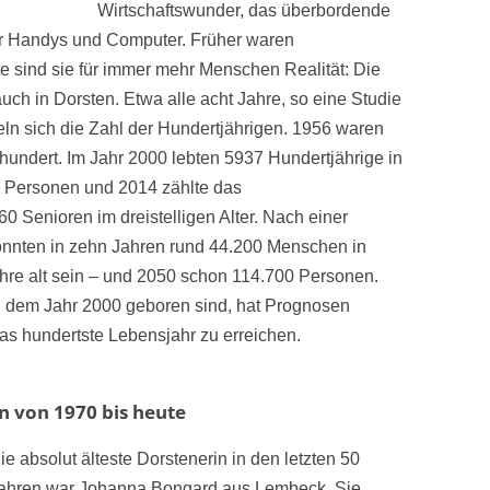
Wirtschaftswunder, das überbordende
r Handys und Computer. Früher waren
e sind sie für immer mehr Menschen Realität: Die
uch in Dorsten. Etwa alle acht Jahre, so eine Studie
eln sich die Zahl der Hundertjährigen. 1956 waren
hundert. Im Jahr 2000 lebten 5937 Hundertjährige in
 Personen und 2014 zählte das
0 Senioren im dreistelligen Alter. Nach einer
önnten in zehn Jahren rund 44.200 Menschen in
re alt sein – und 2050 schon 114.700 Personen.
h dem Jahr 2000 geboren sind, hat Prognosen
das hundertste Lebensjahr zu erreichen.
n von 1970 bis heute
ie absolut älteste Dorstenerin in den letzten 50
ahren war Johanna Bongard aus Lembeck. Sie