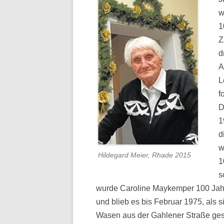
w
1
Z
d
A
L
f
D
1
d
w
Hildegard Meier, Rhade 2015
1
s
wurde Caroline Maykemper 100 Jahre
und blieb es bis Februar 1975, als si
Wasen aus der Gahlener Straße ges