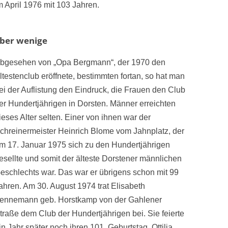
m April 1976 mit 103 Jahren.
aber wenige
bgesehen von „Opa Bergmann“, der 1970 den
ltestenclub eröffnete, bestimmten fortan, so hat man
ei der Auflistung den Eindruck, die Frauen den Club
er Hundertjährigen in Dorsten. Männer erreichten
ieses Alter selten. Einer von ihnen war der
chreinermeister Heinrich Blome vom Jahnplatz, der
m 17. Januar 1975 sich zu den Hundertjährigen
esellte und somit der älteste Dorstener männlichen
eschlechts war. Das war er übrigens schon mit 99
ahren. Am 30. August 1974 trat Elisabeth
ennemann geb. Horstkamp von der Gahlener
traße dem Club der Hundertjährigen bei. Sie feierte
in Jahr später noch ihren 101. Geburtstag. Ottilia