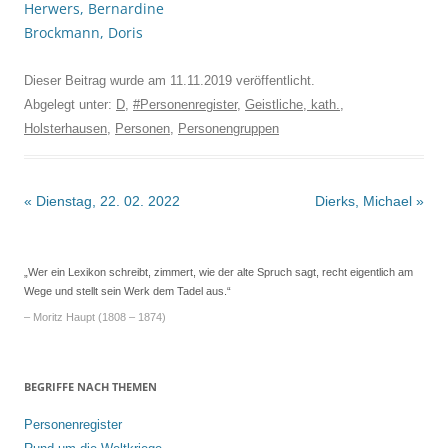
Herwers, Bernardine
Brockmann, Doris
Dieser Beitrag wurde am
11.11.2019
veröffentlicht.
Abgelegt unter:
D
,
#Personenregister
,
Geistliche, kath.
,
Holsterhausen
,
Personen
,
Personengruppen
Beitrags-
«
Dienstag, 22. 02. 2022
Dierks, Michael
»
Navigation
„Wer ein Lexikon schreibt, zimmert, wie der alte Spruch sagt, recht eigentlich am
Wege und stellt sein Werk dem Tadel aus.“
– Moritz Haupt (1808 – 1874)
BEGRIFFE NACH THEMEN
Personenregister