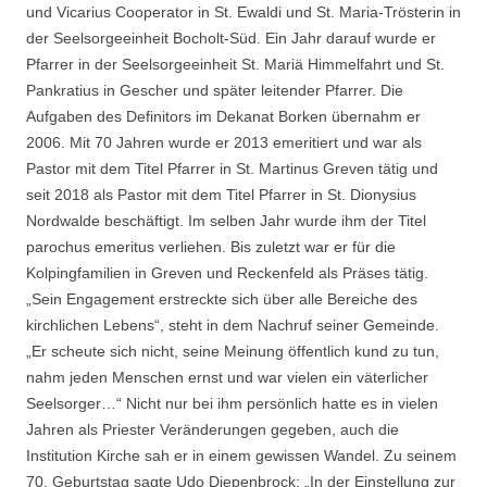
und Vicarius Cooperator in St. Ewaldi und St. Maria-Trösterin in
der Seelsorgeeinheit Bocholt-Süd. Ein Jahr darauf wurde er
Pfarrer in der Seelsorgeeinheit St. Mariä Himmelfahrt und St.
Pankratius in Gescher und später leitender Pfarrer. Die
Aufgaben des Definitors im Dekanat Borken übernahm er
2006. Mit 70 Jahren wurde er 2013 emeritiert und war als
Pastor mit dem Titel Pfarrer in St. Martinus Greven tätig und
seit 2018 als Pastor mit dem Titel Pfarrer in St. Dionysius
Nordwalde beschäftigt. Im selben Jahr wurde ihm der Titel
parochus emeritus verliehen. Bis zuletzt war er für die
Kolpingfamilien in Greven und Reckenfeld als Präses tätig.
„Sein Engagement erstreckte sich über alle Bereiche des
kirchlichen Lebens“, steht in dem Nachruf seiner Gemeinde.
„Er scheute sich nicht, seine Meinung öffentlich kund zu tun,
nahm jeden Menschen ernst und war vielen ein väterlicher
Seelsorger…“ Nicht nur bei ihm persönlich hatte es in vielen
Jahren als Priester Veränderungen gegeben, auch die
Institution Kirche sah er in einem gewissen Wandel. Zu seinem
70. Geburtstag sagte Udo Diepenbrock: „In der Einstellung zur