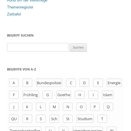
Rund um die Weltkriege
Themenregister
Zeittafel
BEGRIFF SUCHEN
S
u
c
h
BEGRIFFE VON A-Z
e
n
A
B
Bundespolizei
C
D
E
Energie
a
F
Frühling
G
Goethe
H
I
Islam
c
h
J
K
L
M
N
O
P
Q
:
QU
R
S
Sch
St
Studium
T
Tempokontrollen
U
V
Versicherung/en
W