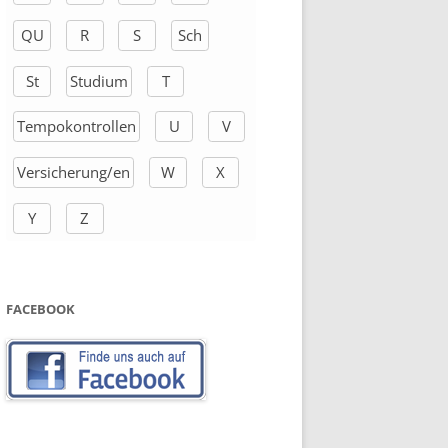
QU
R
S
Sch
St
Studium
T
Tempokontrollen
U
V
Versicherung/en
W
X
Y
Z
FACEBOOK