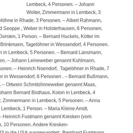
Lembeck, 4 Personen. – Johann
Wolter, Zimmermann in Lembeck, 3
elöhne in Rhade, 3 Personen. – Albert Rahmann,
ard Seoppe , Weber in Holsterhausen, 6 Personen,
orsten, 1 Person. – Bernard Huckels, Kötter im
Brinkmann, Tagelöhner in Wessendorf, 4 Personen.
 in Lembeck, 5 Personen. – Bernard Lansmann,
en. – Johann Leineweber genannt Kuhlmann,
sonen. – Heinrich Noendorf, Tagelöhner in Rhade, 7
er in Wessendorf, 6 Personen . – Bernard Bußmann,
. – Ortwein Schmitzlinneweber genannt Maas,
ohann Bernard Bisthaus, Kolon in Lembeck, 4
r, Zimmermann in Lembeck, 5 Personen. – Anna
 Lembeck, 1 Person. – Maria Kleine Arndt,
– Heinrich Fustmann genannt Kresken (vom
en, 10 Personen. Andere Kresken-
833 in die USA ausgewandert:, Bernhard Fustmann