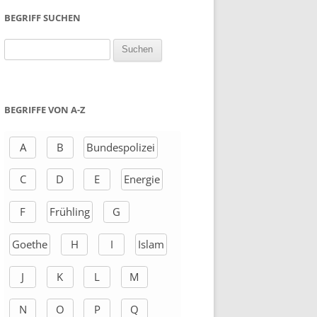
BEGRIFF SUCHEN
S
u
c
h
BEGRIFFE VON A-Z
e
n
A
B
Bundespolizei
a
C
D
E
Energie
c
h
F
Frühling
G
:
Goethe
H
I
Islam
J
K
L
M
N
O
P
Q