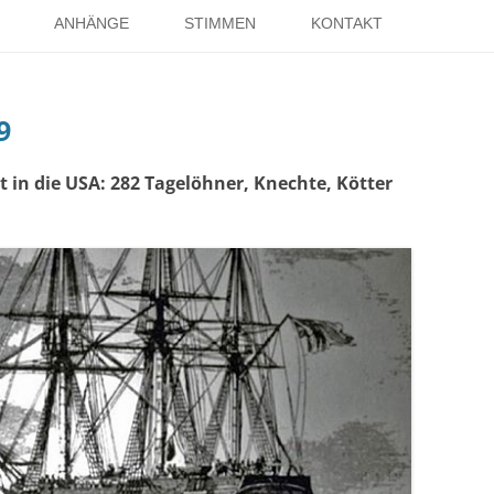
Springe
zum
ANHÄNGE
STIMMEN
KONTAKT
Inhalt
EISE
RÖMER IN HOLSTERHAUSEN
IMPRESSUM
9
ISTER
LITERATUR ÜBER DORSTEN
DATENSCHUTZ
WELTKRIEGE
LINKS
DANK
t in die USA: 282 Tagelöhner, Knechte, Kötter
TER