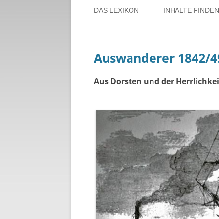
DAS LEXIKON
INHALTE FINDEN
ÜBER DORSTEN
BENUTZERHINW
Auswanderer 1842/4
ÜBER DAS PROJEKT
PERSONENREG
RUND UM DIE 
Aus Dorsten und der Herrlichkei
THEMENREGIS
ZEITTAFEL