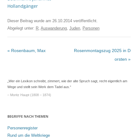
Hollandgänger
Dieser Beitrag wurde am
26.10.2014
veröffentlicht.
Abgelegt unter:
R
,
Auswanderung
,
Juden
,
Personen
Beitrags-
«
Rosenbaum, Max
Rosenmontagszug 2025 in D
Navigation
orsten
»
„Wer ein Lexikon schreibt, zimmert, wie der alte Spruch sagt, recht eigentlich am
Wege und stellt sein Werk dem Tadel aus.“
– Moritz Haupt (1808 – 1874)
BEGRIFFE NACH THEMEN
Personenregister
Rund um die Weltkriege