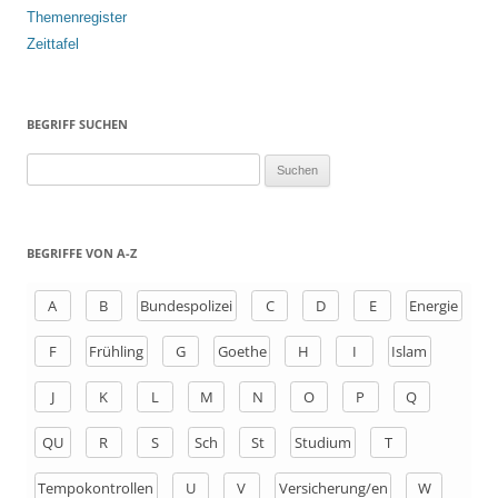
Themenregister
Zeittafel
BEGRIFF SUCHEN
S
u
c
h
BEGRIFFE VON A-Z
e
n
A
B
Bundespolizei
C
D
E
Energie
a
F
Frühling
G
Goethe
H
I
Islam
c
h
J
K
L
M
N
O
P
Q
:
QU
R
S
Sch
St
Studium
T
Tempokontrollen
U
V
Versicherung/en
W