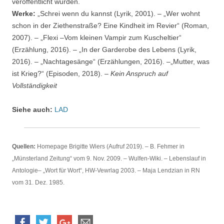
veröffentlicht wurden.
Werke:
„Schrei wenn du kannst (Lyrik, 2001). – „Wer wohnt
schon in der Ziethenstraße? Eine Kindheit im Revier“ (Roman,
2007). – „Flexi –Vom kleinen Vampir zum Kuscheltier“
(Erzählung, 2016). – „In der Garderobe des Lebens (Lyrik,
2016). – „Nachtagesänge“ (Erzählungen, 2016). –„Mutter, was
ist Krieg?“ (Episoden, 2018). –
Kein Anspruch auf
Vollständigkeit
Siehe auch:
LAD
Quellen:
Homepage Brigitte Wiers (Aufruf 2019). – B. Fehmer in
„Münsterland Zeitung“ vom 9. Nov. 2009. – Wulfen-Wiki. – Lebenslauf in
Antologie– „Wort für Wort“, HW-Vewrlag 2003. – Maja Lendzian in RN
vom 31. Dez. 1985.