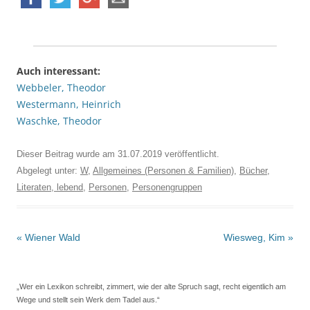
Auch interessant:
Webbeler, Theodor
Westermann, Heinrich
Waschke, Theodor
Dieser Beitrag wurde am
31.07.2019
veröffentlicht.
Abgelegt unter:
W
,
Allgemeines (Personen & Familien)
,
Bücher
,
Literaten, lebend
,
Personen
,
Personengruppen
Beitrags-
«
Wiener Wald
Wiesweg, Kim
»
Navigation
„Wer ein Lexikon schreibt, zimmert, wie der alte Spruch sagt, recht eigentlich am
Wege und stellt sein Werk dem Tadel aus.“