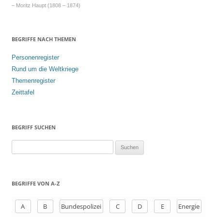
– Moritz Haupt (1808 – 1874)
BEGRIFFE NACH THEMEN
Personenregister
Rund um die Weltkriege
Themenregister
Zeittafel
BEGRIFF SUCHEN
S
u
c
h
BEGRIFFE VON A-Z
e
n
A
B
Bundespolizei
C
D
E
Energie
a