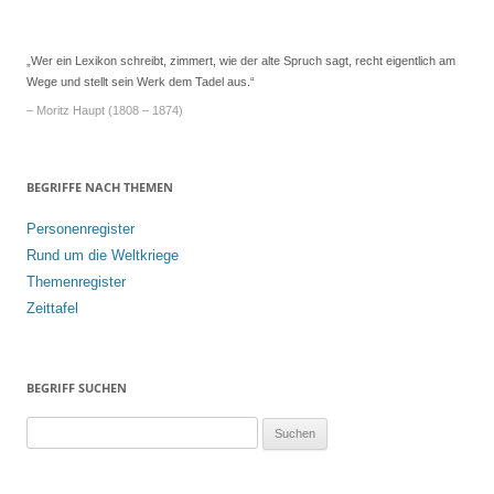
Navigation
„Wer ein Lexikon schreibt, zimmert, wie der alte Spruch sagt, recht eigentlich am
Wege und stellt sein Werk dem Tadel aus.“
– Moritz Haupt (1808 – 1874)
BEGRIFFE NACH THEMEN
Personenregister
Rund um die Weltkriege
Themenregister
Zeittafel
BEGRIFF SUCHEN
S
u
c