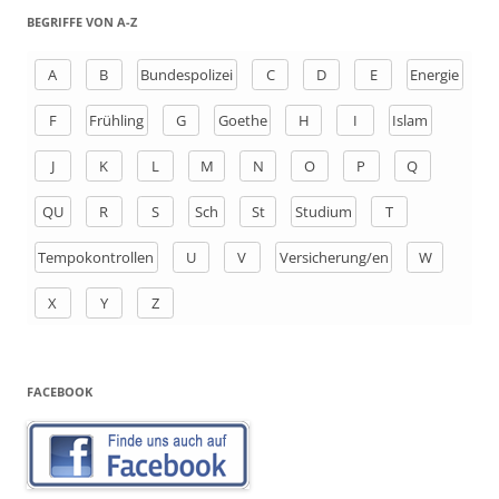
h
BEGRIFFE VON A-Z
e
n
A
B
Bundespolizei
C
D
E
Energie
a
F
Frühling
G
Goethe
H
I
Islam
c
h
J
K
L
M
N
O
P
Q
:
QU
R
S
Sch
St
Studium
T
Tempokontrollen
U
V
Versicherung/en
W
X
Y
Z
FACEBOOK