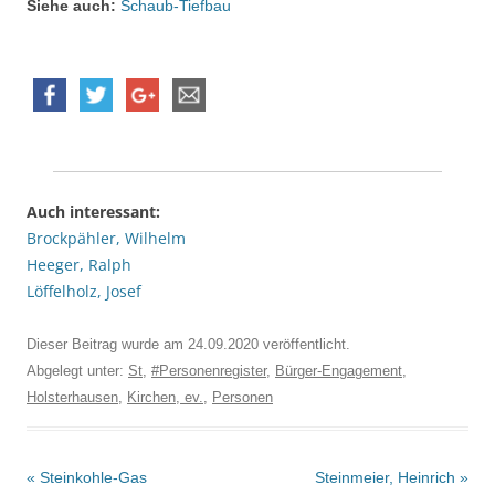
Siehe auch:
Schaub-Tiefbau
Auch interessant:
Brockpähler, Wilhelm
Heeger, Ralph
Löffelholz, Josef
Dieser Beitrag wurde am
24.09.2020
veröffentlicht.
Abgelegt unter:
St
,
#Personenregister
,
Bürger-Engagement
,
Holsterhausen
,
Kirchen, ev.
,
Personen
Beitrags-
«
Steinkohle-Gas
Steinmeier, Heinrich
»