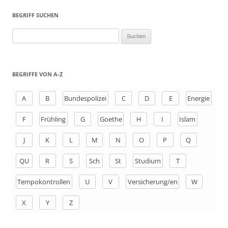
BEGRIFF SUCHEN
S
u
c
h
BEGRIFFE VON A-Z
e
n
A
B
Bundespolizei
C
D
E
Energie
a
F
Frühling
G
Goethe
H
I
Islam
c
h
J
K
L
M
N
O
P
Q
:
QU
R
S
Sch
St
Studium
T
Tempokontrollen
U
V
Versicherung/en
W
X
Y
Z