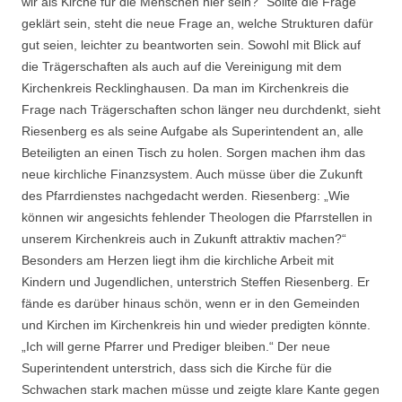
wir als Kirche für die Menschen hier sein?“ Sollte die Frage
geklärt sein, steht die neue Frage an, welche Strukturen dafür
gut seien, leichter zu beantworten sein. Sowohl mit Blick auf
die Trägerschaften als auch auf die Vereinigung mit dem
Kirchenkreis Recklinghausen. Da man im Kirchenkreis die
Frage nach Trägerschaften schon länger neu durchdenkt, sieht
Riesenberg es als seine Aufgabe als Superintendent an, alle
Beteiligten an einen Tisch zu holen. Sorgen machen ihm das
neue kirchliche Finanzsystem. Auch müsse über die Zukunft
des Pfarrdienstes nachgedacht werden. Riesenberg: „Wie
können wir angesichts fehlender Theologen die Pfarrstellen in
unserem Kirchenkreis auch in Zukunft attraktiv machen?“
Besonders am Herzen liegt ihm die kirchliche Arbeit mit
Kindern und Jugendlichen, unterstrich Steffen Riesenberg. Er
fände es darüber hinaus schön, wenn er in den Gemeinden
und Kirchen im Kirchenkreis hin und wieder predigten könnte.
„Ich will gerne Pfarrer und Prediger bleiben.“ Der neue
Superintendent unterstrich, dass sich die Kirche für die
Schwachen stark machen müsse und zeigte klare Kante gegen