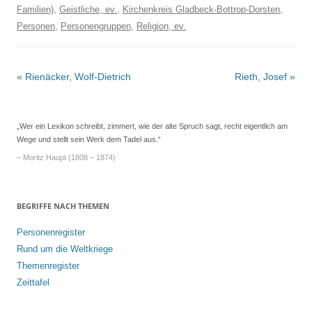
Familien)
,
Geistliche, ev.
,
Kirchenkreis Gladbeck-Bottrop-Dorsten
,
Personen
,
Personengruppen
,
Religion, ev.
Beitrags-
«
Rienäcker, Wolf-Dietrich
Rieth, Josef
»
Navigation
„Wer ein Lexikon schreibt, zimmert, wie der alte Spruch sagt, recht eigentlich am
Wege und stellt sein Werk dem Tadel aus.“
– Moritz Haupt (1808 – 1874)
BEGRIFFE NACH THEMEN
Personenregister
Rund um die Weltkriege
Themenregister
Zeittafel