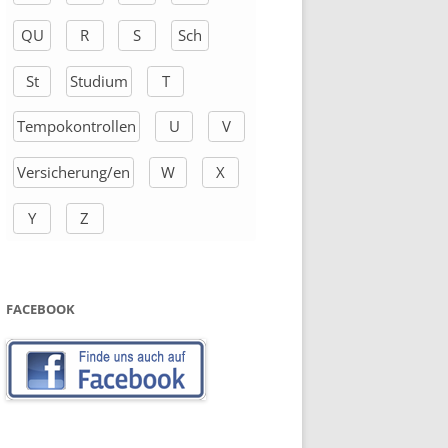
QU
R
S
Sch
St
Studium
T
Tempokontrollen
U
V
Versicherung/en
W
X
Y
Z
FACEBOOK