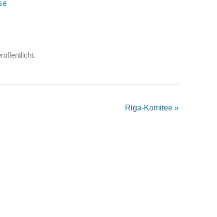
se
röffentlicht.
Riga-Komitee
»