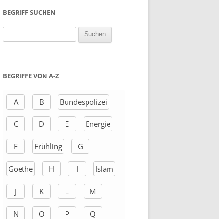
BEGRIFF SUCHEN
S
u
c
h
BEGRIFFE VON A-Z
e
n
A
B
Bundespolizei
a
C
D
E
Energie
c
h
F
Frühling
G
:
Goethe
H
I
Islam
J
K
L
M
N
O
P
Q