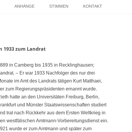
Springe
zum
ANHÄNGE
STIMMEN
KONTAKT
Inhalt
EISE
RÖMER IN HOLSTERHAUSEN
IMPRESSUM
ISTER
LITERATUR ÜBER DORSTEN
DATENSCHUTZ
WELTKRIEGE
LINKS
DANK
hn 1933 zum Landrat
TER
889 in Camberg bis 1935 in Recklinghausen;
andrat. – Er war 1933 Nachfolger des nur drei
onate im Amt des Landrats tätigen Kurt Matthaei,
er zum Regierungspräsidenten ernannt wurde.
ieth hatte an den Universitäten Freiburg, Berlin,
rankfurt und Münster Staatswissenschaften studiert
nd trat nach Rückkehr aus dem Ersten Weltkrieg in
en westfälischen Amtmann-Vorbereitungsdienst ein.
921 wurde er zum Amtmann und später zum