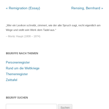
Beitrags-
«
Remigration (Essay)
Rensing, Bernhard
»
Navigation
„Wer ein Lexikon schreibt, zimmert, wie der alte Spruch sagt, recht eigentlich am
Wege und stellt sein Werk dem Tadel aus.“
– Moritz Haupt (1808 – 1874)
BEGRIFFE NACH THEMEN
Personenregister
Rund um die Weltkriege
Themenregister
Zeittafel
BEGRIFF SUCHEN
S