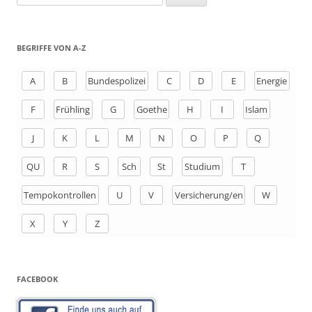
u
c
h
BEGRIFFE VON A-Z
e
n
A
B
Bundespolizei
C
D
E
Energie
a
F
Frühling
G
Goethe
H
I
Islam
c
h
J
K
L
M
N
O
P
Q
:
QU
R
S
Sch
St
Studium
T
Tempokontrollen
U
V
Versicherung/en
W
X
Y
Z
FACEBOOK