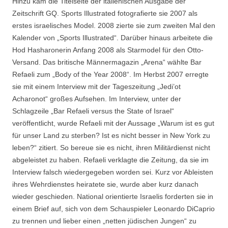
Hinzu kam die Titelseite der italienischen Ausgabe der
Zeitschrift GQ. Sports Illustrated fotografierte sie 2007 als
erstes israelisches Model. 2008 zierte sie zum zweiten Mal den
Kalender von „Sports Illustrated“. Darüber hinaus arbeitete die
Hod Hasharonerin Anfang 2008 als Starmodel für den Otto-
Versand. Das britische Männermagazin „Arena“ wählte Bar
Refaeli zum „Body of the Year 2008“. Im Herbst 2007 erregte
sie mit einem Interview mit der Tageszeitung „Jedi’ot
Acharonot“ großes Aufsehen. Im Interview, unter der
Schlagzeile „Bar Refaeli versus the State of Israel“
veröffentlicht, wurde Refaeli mit der Aussage „Warum ist es gut
für unser Land zu sterben? Ist es nicht besser in New York zu
leben?“ zitiert. So bereue sie es nicht, ihren Militärdienst nicht
abgeleistet zu haben. Refaeli verklagte die Zeitung, da sie im
Interview falsch wiedergegeben worden sei. Kurz vor Ableisten
ihres Wehrdienstes heiratete sie, wurde aber kurz danach
wieder geschieden. National orientierte Israelis forderten sie in
einem Brief auf, sich von dem Schauspieler Leonardo DiCaprio
zu trennen und lieber einen „netten jüdischen Jungen“ zu