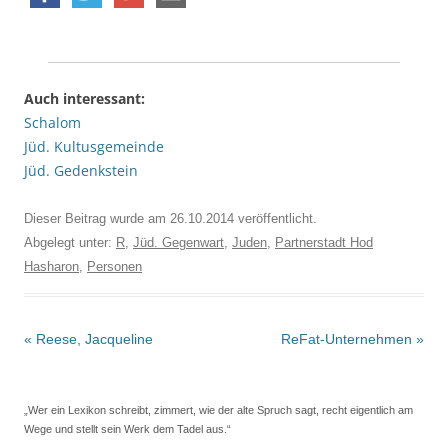
Auch interessant:
Schalom
Jüd. Kultusgemeinde
Jüd. Gedenkstein
Dieser Beitrag wurde am
26.10.2014
veröffentlicht.
Abgelegt unter:
R
,
Jüd. Gegenwart
,
Juden
,
Partnerstadt Hod
Hasharon
,
Personen
Beitrags-
«
Reese, Jacqueline
ReFat-Unternehmen
»
Navigation
„Wer ein Lexikon schreibt, zimmert, wie der alte Spruch sagt, recht eigentlich am
Wege und stellt sein Werk dem Tadel aus.“