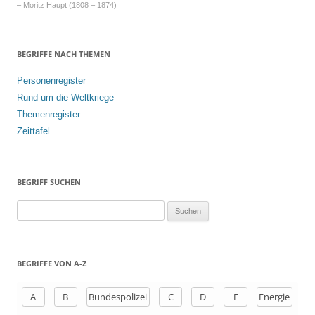
– Moritz Haupt (1808 – 1874)
BEGRIFFE NACH THEMEN
Personenregister
Rund um die Weltkriege
Themenregister
Zeittafel
BEGRIFF SUCHEN
S
u
c
h
BEGRIFFE VON A-Z
e
n
A
B
Bundespolizei
C
D
E
Energie
a