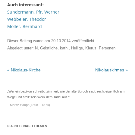
Auch interessant:
Sundermann, Pfr. Werner
Webbeler, Theodor
Möller, Bernhard
Dieser Beitrag wurde am
20.10.2014
veröffentlicht.
Abgelegt unter:
N
,
Geistliche, kath.
,
Heilige
,
Klerus
,
Personen
Beitrags-
«
Nikolaus-Kirche
Nikolauskirmes
»
Navigation
„Wer ein Lexikon schreibt, zimmert, wie der alte Spruch sagt, recht eigentlich am
Wege und stellt sein Werk dem Tadel aus.“
– Moritz Haupt (1808 – 1874)
BEGRIFFE NACH THEMEN