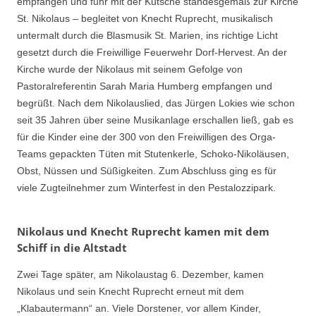
empfangen und fuhr mit der Kutsche standesgemäß zur Kirche
St. Nikolaus – begleitet von Knecht Ruprecht, musikalisch
untermalt durch die Blasmusik St. Marien, ins richtige Licht
gesetzt durch die Freiwillige Feuerwehr Dorf-Hervest. An der
Kirche wurde der Nikolaus mit seinem Gefolge von
Pastoralreferentin Sarah Maria Humberg empfangen und
begrüßt. Nach dem Nikolauslied, das Jürgen Lokies wie schon
seit 35 Jahren über seine Musikanlage erschallen ließ, gab es
für die Kinder eine der 300 von den Freiwilligen des Orga-
Teams gepackten Tüten mit Stutenkerle, Schoko-Nikoläusen,
Obst, Nüssen und Süßigkeiten. Zum Abschluss ging es für
viele Zugteilnehmer zum Winterfest in den Pestalozzipark.
Nikolaus und Knecht Ruprecht kamen mit dem
Schiff in die Altstadt
Zwei Tage später, am Nikolaustag 6. Dezember, kamen
Nikolaus und sein Knecht Ruprecht erneut mit dem
„Klabautermann“ an. Viele Dorstener, vor allem Kinder,