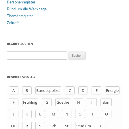
Personenregister
Rund um die Weltkriege
Themenregister
Zeittafel
BEGRIFF SUCHEN
S
u
c
h
BEGRIFFE VON A-Z
e
n
A
B
Bundespolizei
C
D
E
Energie
a
F
Frühling
G
Goethe
H
I
Islam
c
h
J
K
L
M
N
O
P
Q
:
QU
R
S
Sch
St
Studium
T