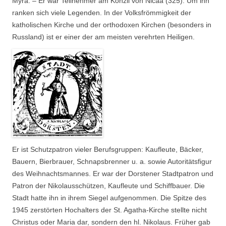
Myra. – Er war Teilnehmer am Konzil von Nicäa (325). Um ihn
ranken sich viele Legenden. In der Volksfrömmigkeit der
katholischen Kirche und der orthodoxen Kirchen (besonders in
Russland) ist er einer der am meisten verehrten Heiligen.
Er ist Schutzpatron vieler Berufsgruppen: Kaufleute, Bäcker,
Bauern, Bierbrauer, Schnapsbrenner u. a. sowie Autoritätsfigur
des Weihnachtsmannes. Er war der Dorstener Stadtpatron und
Patron der Nikolausschützen, Kaufleute und Schiffbauer. Die
Stadt hatte ihn in ihrem Siegel aufgenommen. Die Spitze des
1945 zerstörten Hochalters der St. Agatha-Kirche stellte nicht
Christus oder Maria dar, sondern den hl. Nikolaus. Früher gab