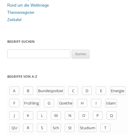
Rund um die Weltkriege
Themenregister
Zeittafel
BEGRIFF SUCHEN
S
u
c
h
BEGRIFFE VON A-Z
e
n
A
B
Bundespolizei
C
D
E
Energie
a
F
Frühling
G
Goethe
H
I
Islam
c
h
J
K
L
M
N
O
P
Q
:
QU
R
S
Sch
St
Studium
T