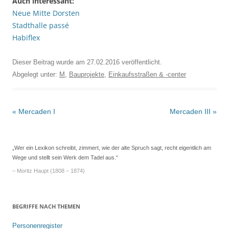
Auch interessant:
Neue Mitte Dorsten
Stadthalle passé
Habiflex
Dieser Beitrag wurde am
27.02.2016
veröffentlicht.
Abgelegt unter:
M
,
Bauprojekte
,
Einkaufsstraßen & -center
Beitrags-
«
Mercaden I
Mercaden III
»
Navigation
„Wer ein Lexikon schreibt, zimmert, wie der alte Spruch sagt, recht eigentlich am
Wege und stellt sein Werk dem Tadel aus.“
– Moritz Haupt (1808 – 1874)
BEGRIFFE NACH THEMEN
Personenregister