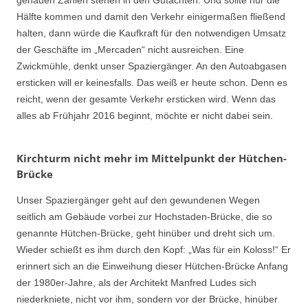
genauen Zahlen stehen in den Gutachten. Und sollte nur die
Hälfte kommen und damit den Verkehr einigermaßen fließend
halten, dann würde die Kaufkraft für den notwendigen Umsatz
der Geschäfte im „Mercaden“ nicht ausreichen. Eine
Zwickmühle, denkt unser Spaziergänger. An den Autoabgasen
ersticken will er keinesfalls. Das weiß er heute schon. Denn es
reicht, wenn der gesamte Verkehr ersticken wird. Wenn das
alles ab Frühjahr 2016 beginnt, möchte er nicht dabei sein.
Kirchturm nicht mehr im Mittelpunkt der Hütchen-
Brücke
Unser Spaziergänger geht auf den gewundenen Wegen
seitlich am Gebäude vorbei zur Hochstaden-Brücke, die so
genannte Hütchen-Brücke, geht hinüber und dreht sich um.
Wieder schießt es ihm durch den Kopf: „Was für ein Koloss!“ Er
erinnert sich an die Einweihung dieser Hütchen-Brücke Anfang
der 1980er-Jahre, als der Architekt Manfred Ludes sich
niederkniete, nicht vor ihm, sondern vor der Brücke, hinüber