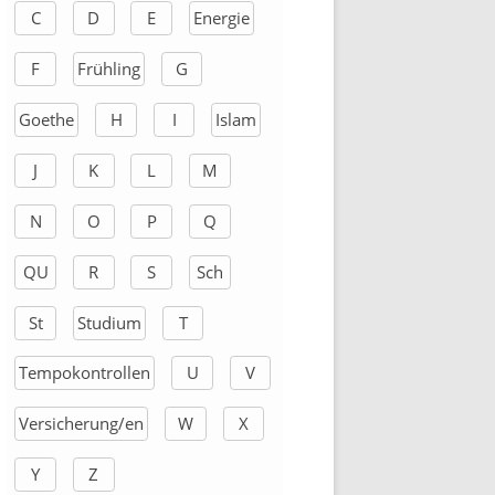
C
D
E
Energie
c
h
F
Frühling
G
:
Goethe
H
I
Islam
J
K
L
M
N
O
P
Q
QU
R
S
Sch
St
Studium
T
Tempokontrollen
U
V
Versicherung/en
W
X
Y
Z