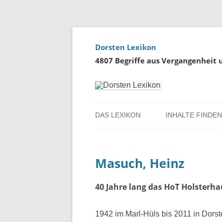
Dorsten Lexikon
4807 Begriffe aus Vergangenheit
DAS LEXIKON
INHALTE FINDEN
ÜBER DORSTEN
BENUTZERHINW
Masuch, Heinz
ÜBER DAS PROJEKT
PERSONENREG
RUND UM DIE 
40 Jahre lang das HoT Holsterha
THEMENREGIS
1942 im Marl-Hüls bis 2011 in Dors