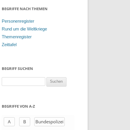
BEGRIFFE NACH THEMEN
Personenregister
Rund um die Weltkriege
Themenregister
Zeittafel
BEGRIFF SUCHEN
S
u
c
h
BEGRIFFE VON A-Z
e
n
A
B
Bundespolizei
a