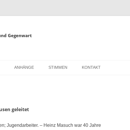
 und Gegenwart
Springe
zum
ANHÄNGE
STIMMEN
KONTAKT
Inhalt
EISE
RÖMER IN HOLSTERHAUSEN
IMPRESSUM
ISTER
LITERATUR ÜBER DORSTEN
DATENSCHUTZ
WELTKRIEGE
LINKS
DANK
usen geleitet
TER
ten; Jugendarbeiter. – Heinz Masuch war 40 Jahre