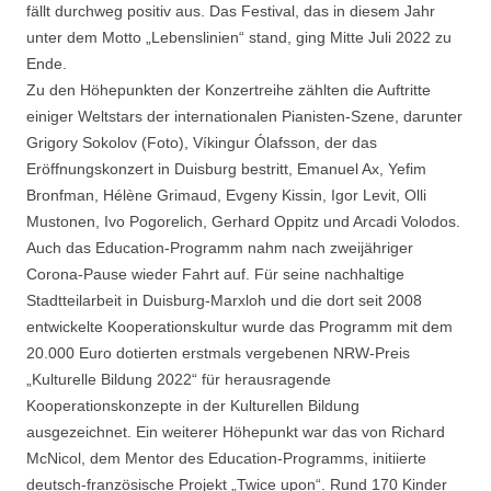
fällt durchweg positiv aus. Das Festival, das in diesem Jahr
unter dem Motto „Lebenslinien“ stand, ging Mitte Juli 2022 zu
Ende.
Zu den Höhepunkten der Konzertreihe zählten die Auftritte
einiger Weltstars der internationalen Pianisten-Szene, darunter
Grigory Sokolov (Foto), Víkingur Ólafsson, der das
Eröffnungskonzert in Duisburg bestritt, Emanuel Ax, Yefim
Bronfman, Hélène Grimaud, Evgeny Kissin, Igor Levit, Olli
Mustonen, Ivo Pogorelich, Gerhard Oppitz und Arcadi Volodos.
Auch das Education-Programm nahm nach zweijähriger
Corona-Pause wieder Fahrt auf. Für seine nachhaltige
Stadtteilarbeit in Duisburg-Marxloh und die dort seit 2008
entwickelte Kooperationskultur wurde das Programm mit dem
20.000 Euro dotierten erstmals vergebenen NRW-Preis
„Kulturelle Bildung 2022“ für herausragende
Kooperationskonzepte in der Kulturellen Bildung
ausgezeichnet. Ein weiterer Höhepunkt war das von Richard
McNicol, dem Mentor des Education-Programms, initiierte
deutsch-französische Projekt „Twice upon“. Rund 170 Kinder