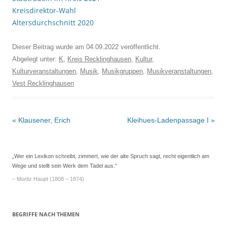
Kreisdirektor-Wahl
Altersdurchschnitt 2020
Dieser Beitrag wurde am
04.09.2022
veröffentlicht.
Abgelegt unter:
K
,
Kreis Recklinghausen
,
Kultur
,
Kulturveranstaltungen
,
Musik
,
Musikgruppen
,
Musikveranstaltungen
,
Vest Recklinghausen
Beitrags-
«
Klausener, Erich
Kleihues-Ladenpassage I
»
Navigation
„Wer ein Lexikon schreibt, zimmert, wie der alte Spruch sagt, recht eigentlich am
Wege und stellt sein Werk dem Tadel aus.“
– Moritz Haupt (1808 – 1874)
BEGRIFFE NACH THEMEN