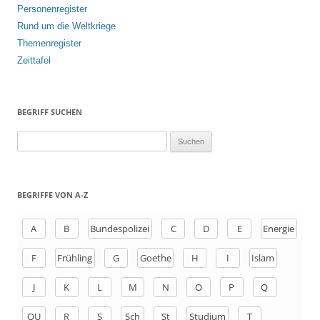
Personenregister
Rund um die Weltkriege
Themenregister
Zeittafel
BEGRIFF SUCHEN
S
u
c
h
BEGRIFFE VON A-Z
e
n
A
B
Bundespolizei
C
D
E
Energie
a
F
Frühling
G
Goethe
H
I
Islam
c
h
J
K
L
M
N
O
P
Q
:
QU
R
S
Sch
St
Studium
T