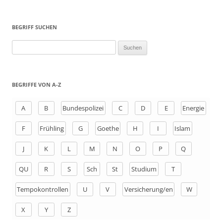
BEGRIFF SUCHEN
S
u
c
h
BEGRIFFE VON A-Z
e
n
A
B
Bundespolizei
C
D
E
Energie
a
F
Frühling
G
Goethe
H
I
Islam
c
h
J
K
L
M
N
O
P
Q
:
QU
R
S
Sch
St
Studium
T
Tempokontrollen
U
V
Versicherung/en
W
X
Y
Z