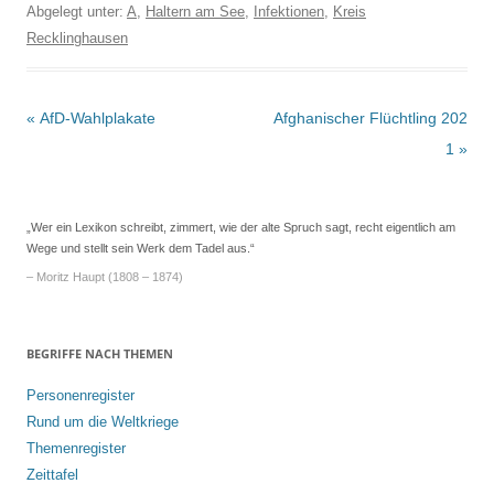
Abgelegt unter:
A
,
Haltern am See
,
Infektionen
,
Kreis
Recklinghausen
Beitrags-
«
AfD-Wahlplakate
Afghanischer Flüchtling 202
Navigation
1
»
„Wer ein Lexikon schreibt, zimmert, wie der alte Spruch sagt, recht eigentlich am
Wege und stellt sein Werk dem Tadel aus.“
– Moritz Haupt (1808 – 1874)
BEGRIFFE NACH THEMEN
Personenregister
Rund um die Weltkriege
Themenregister
Zeittafel