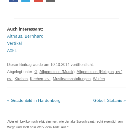
Auch interessant:
Althaus, Bernhard
Vertikal
AXEL
Dieser Beitrag wurde am
10.10.2014
veröffentlicht.
Abgelegt unter:
G
,
Allgemeines (Musik)
,
Allgemeines (Religion, ev.)
,
ev.
,
Kirchen
,
Kirchen, ev.
,
Musikveranstaltungen
,
Wulfen
Beitrags-
«
Gnadenbild in Hardenberg
Göbel, Stefanie
»
Navigation
„Wer ein Lexikon schreibt, zimmert, wie der alte Spruch sagt, recht eigentlich am
Wege und stellt sein Werk dem Tadel aus.“