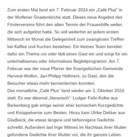
Zum ersten Mal fand am 7. Februar 2024 ein „Café Plus“ in
der Wulfener Gnadenkirche statt. Dieses neue Angebot des
Fördervereins führt den alten Termin der Frauenhilfe weiter,
die sich aufgelöst hatte. So soll weiterhin an jedem ersten
Mittwoch im Monat die Gelegenheit zum zwanglosen Treffen
bei Kaffee und Kuchen bestehen. Ein kleines Team bereitet
dafür ein Thema vor oder lädt einen Gast ein und sorgt für ein
unterhaltsames oder informatives Begleitprogramm. Am 7.
Februar war der neue Pfarrer der Evangelischen Gemeinde
Hervest-Wulfen, Jan-Philipp Hellmers, zu Gast, den die
Besucher etwas mehr kennenlernen konnten.
Das monatliche „Café Plus“ fand wieder am 2. Oktober 2024
statt. Es war diesmal „literarisch“: Ludger Felix-Kolbe aus
Barkenberg gab einige seiner eher komischen Kurzgedichte
und Knüppelverse zum Besten. Hinzu kam Ulrike Dekker aus
Gladbeck, die etwas längere und tiefsinnigere Gedichte
schreibt. Außerdem lasl Inge Wilmes im Nachlass ihrer Mutter
gefundene Gedichte ihrer Mutter vor, die ihr ganzes Leben