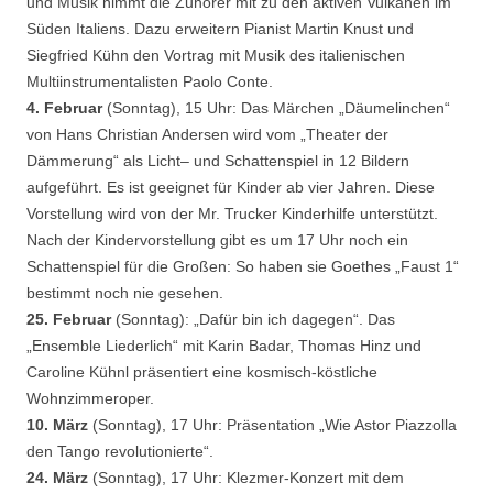
und Musik nimmt die Zuhörer mit zu den aktiven Vulkanen im
Süden Italiens. Dazu erweitern Pianist Martin Knust und
Siegfried Kühn den Vortrag mit Musik des italienischen
Multiinstrumentalisten Paolo Conte.
4. Februar
(Sonntag), 15 Uhr: Das Märchen „Däumelinchen“
von Hans Christian Andersen wird vom „Theater der
Dämmerung“ als Licht– und Schattenspiel in 12 Bildern
aufgeführt. Es ist geeignet für Kinder ab vier Jahren. Diese
Vorstellung wird von der Mr. Trucker Kinderhilfe unterstützt.
Nach der Kindervorstellung gibt es um 17 Uhr noch ein
Schattenspiel für die Großen: So haben sie Goethes „Faust 1“
bestimmt noch nie gesehen.
25. Februar
(Sonntag): „Dafür bin ich dagegen“. Das
„Ensemble Liederlich“ mit Karin Badar, Thomas Hinz und
Caroline Kühnl präsentiert eine kosmisch-köstliche
Wohnzimmeroper.
10. März
(Sonntag), 17 Uhr: Präsentation „Wie Astor Piazzolla
den Tango revolutionierte“.
24. März
(Sonntag), 17 Uhr: Klezmer-Konzert mit dem