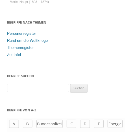
– Moritz Haupt (1808 – 1874)
BEGRIFFE NACH THEMEN
Personenregister
Rund um die Weltkriege
Themenregister
Zeittafel
BEGRIFF SUCHEN
S
u
c
h
BEGRIFFE VON A-Z
e
n
A
B
Bundespolizei
C
D
E
Energie
a