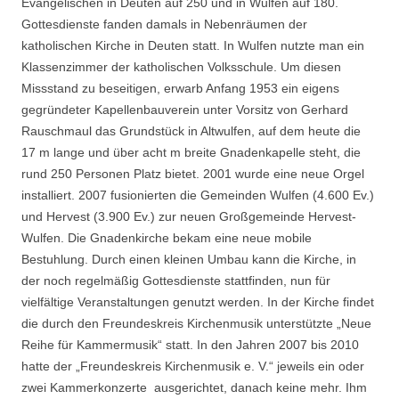
Evangelischen in Deuten auf 250 und in Wulfen auf 180.
Gottesdienste fanden damals in Nebenräumen der
katholischen Kirche in Deuten statt. In Wulfen nutzte man ein
Klassenzimmer der katholischen Volksschule. Um diesen
Missstand zu beseitigen, erwarb Anfang 1953 ein eigens
gegründeter Kapellenbauverein unter Vorsitz von Gerhard
Rauschmaul das Grundstück in Altwulfen, auf dem heute die
17 m lange und über acht m breite Gnadenkapelle steht, die
rund 250 Personen Platz bietet. 2001 wurde eine neue Orgel
installiert. 2007 fusionierten die Gemeinden Wulfen (4.600 Ev.)
und Hervest (3.900 Ev.) zur neuen Großgemeinde Hervest-
Wulfen. Die Gnadenkirche bekam eine neue mobile
Bestuhlung. Durch einen kleinen Umbau kann die Kirche, in
der noch regelmäßig Gottesdienste stattfinden, nun für
vielfältige Veranstaltungen genutzt werden. In der Kirche findet
die durch den Freundeskreis Kirchenmusik unterstützte „Neue
Reihe für Kammermusik“ statt. In den Jahren 2007 bis 2010
hatte der „Freundeskreis Kirchenmusik e. V.“ jeweils ein oder
zwei Kammerkonzerte ausgerichtet, danach keine mehr. Ihm