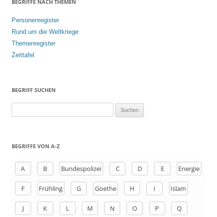
BEGRIFFE NACH THEMEN
Personenregister
Rund um die Weltkriege
Themenregister
Zeittafel
BEGRIFF SUCHEN
S
u
c
h
BEGRIFFE VON A-Z
e
n
A
B
Bundespolizei
C
D
E
Energie
a
F
Frühling
G
Goethe
H
I
Islam
c
h
J
K
L
M
N
O
P
Q
: