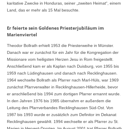
karitative Zwecke in Honduras, seiner „zweiten Heimat“, einem
Land, das er mehr als 15 Mal besuchte.
Er feierte sein Goldenes Priesterjubiläum im
Marienviertel
Theodor Bollrath erhielt 1953 die Priesterweihe in Münster.
Danach war er zunächst für ein Jahr für die Kongregation der
Missionare vom heiligsten Herzen Jesu in Rom freigestellt.
Anschließend kam er als Kaplan nach Duisburg, von 1955 bis
1959 nach Lüdinghausen und danach nach Recklinghausen.
1964 wechselte Bollrath als Pfarrer nach Marl-Hüls, war 1969
zunächst Pfarrverwalter in Recklinghausen-Hillerheide, bevor
er anschließend bis 1994 zum dortigen Pfarrer ernannt wurde.
In den Jahren 1976 bis 1985 übernahm er außerdem die
Leitung des Pfarrverbandes Recklinghausen Süd-Ost. Von
1987 bis 1993 wurde er zusätzlich zum Definitor im Dekanat
Recklinghausen gewählt. 1994 wechselte er als Pfarrer zu St.
Marien in Hervest-Dorsten. Im August 2001 trat Pfarrer Bollrath