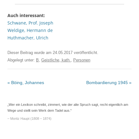
Auch interessant:
Schwane, Prof. Joseph
Weldige, Hermann de
Huthmacher, Ulrich
Dieser Beitrag wurde am
24.05.2017
veröffentlicht.
Abgelegt unter:
B
,
Geistliche, kath.
,
Personen
Beitrags-
«
Böing, Johannes
Bombardierung 1945
»
Navigation
„Wer ein Lexikon schreibt, zimmert, wie der alte Spruch sagt, recht eigentlich am
Wege und stellt sein Werk dem Tadel aus.“
– Moritz Haupt (1808 – 1874)