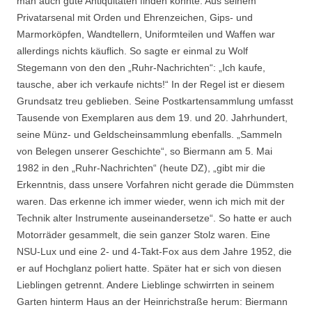
man auch gute Antiquitäten finden konnte. Aus seinem
Privatarsenal mit Orden und Ehrenzeichen, Gips- und
Marmorköpfen, Wandtellern, Uniformteilen und Waffen war
allerdings nichts käuflich. So sagte er einmal zu Wolf
Stegemann von den den „Ruhr-Nachrichten“: „Ich kaufe,
tausche, aber ich verkaufe nichts!“ In der Regel ist er diesem
Grundsatz treu geblieben. Seine Postkartensammlung umfasst
Tausende von Exemplaren aus dem 19. und 20. Jahrhundert,
seine Münz- und Geldscheinsammlung ebenfalls. „Sammeln
von Belegen unserer Geschichte“, so Biermann am 5. Mai
1982 in den „Ruhr-Nachrichten“ (heute DZ), „gibt mir die
Erkenntnis, dass unsere Vorfahren nicht gerade die Dümmsten
waren. Das erkenne ich immer wieder, wenn ich mich mit der
Technik alter Instrumente auseinandersetze“. So hatte er auch
Motorräder gesammelt, die sein ganzer Stolz waren. Eine
NSU-Lux und eine 2- und 4-Takt-Fox aus dem Jahre 1952, die
er auf Hochglanz poliert hatte. Später hat er sich von diesen
Lieblingen getrennt. Andere Lieblinge schwirrten in seinem
Garten hinterm Haus an der Heinrichstraße herum: Biermann