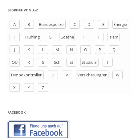
c
h
BEGRIFFE VON A-Z
e
n
A
B
Bundespolizei
C
D
E
Energie
a
F
Frühling
G
Goethe
H
I
Islam
c
h
J
K
L
M
N
O
P
Q
:
QU
R
S
Sch
St
Studium
T
Tempokontrollen
U
V
Versicherung/en
W
X
Y
Z
FACEBOOK