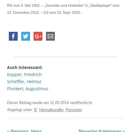
RN vom 5. Mai 1982. – „Sammler und Historiker“ in „Stadtspiegel“ vom
22. Dezember 2010. – DZ vom 10. Sept. 2020.
Auch interessant:
Küpper, Friedrich
Scheffler, Helmut
Flunkert, Augustinus
Dieser Beitrag wurde am
11.09.2014
veröffentlicht.
Abgelegt unter:
B
,
Heimatkundler
,
Personen
Beitrags-
«
Biermann, Heinz
Bierverlag Krietemeyer
»