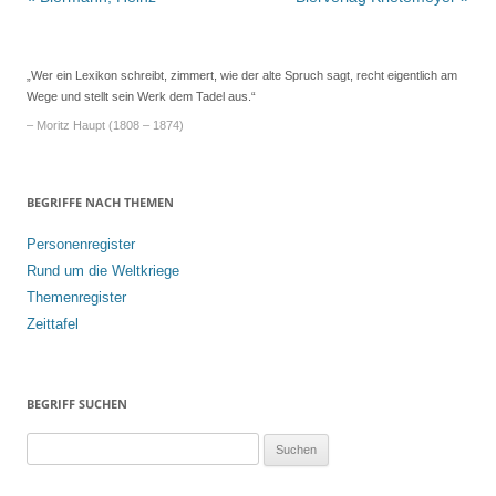
Navigation
„Wer ein Lexikon schreibt, zimmert, wie der alte Spruch sagt, recht eigentlich am
Wege und stellt sein Werk dem Tadel aus.“
– Moritz Haupt (1808 – 1874)
BEGRIFFE NACH THEMEN
Personenregister
Rund um die Weltkriege
Themenregister
Zeittafel
BEGRIFF SUCHEN
S
u