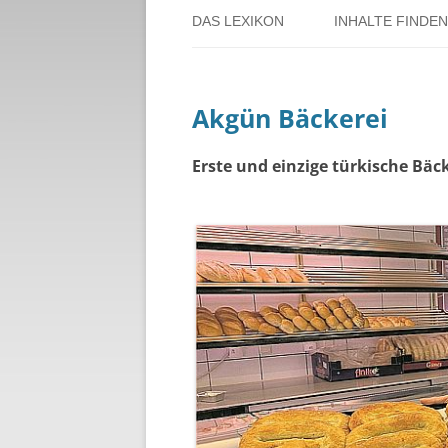
DAS LEXIKON
INHALTE FINDEN
ÜBER DORSTEN
BENUTZERHINW
Akgün Bäckerei
ÜBER DAS PROJEKT
PERSONENREG
RUND UM DIE 
Erste und einzige türkische Bäck
THEMENREGIS
ZEITTAFEL