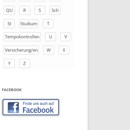
QU
R
S
Sch
St
Studium
T
Tempokontrollen
U
V
Versicherung/en
W
X
Y
Z
FACEBOOK