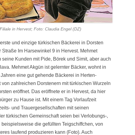
liale in Hervest; Foto: Claudia Engel (DZ)
rste und einzige türkischen Bäckerei in Dorsten
er Straße Im Harsewinkel 9 in Hervest. Mehmet
m seine Kunden mit Pide, Börek und Simit, aber auch
va. Mehmet Akgün ist gelernter Bäcker, wohnt in
n Jahren eine gut gehende Bäckerei in Herten-
t von zahlreichen Dorstenern mit türkischen Wurzeln
rsten eröffnet. Das eröffnete er in Hervest, da hier
ürger zu Hause ist. Mit einem Tag Vorlaufzeit
its- und Trauergesellschaften mit seinen
 der türkischen Gemeinschaft seien bei Verlobungs-,
 beispielsweise die gefüllten Teigschiffchen, von
res laufend produzieren kann (Foto). Auch