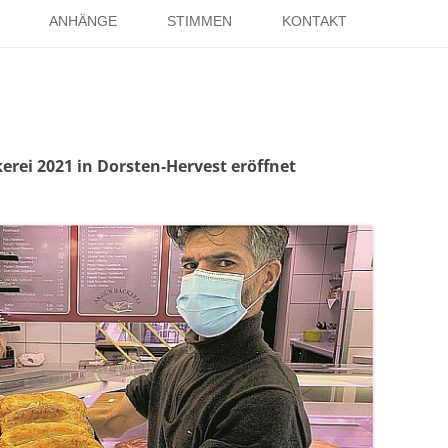
Springe
zum
ANHÄNGE
STIMMEN
KONTAKT
Inhalt
EISE
RÖMER IN HOLSTERHAUSEN
IMPRESSUM
ISTER
LITERATUR ÜBER DORSTEN
DATENSCHUTZ
WELTKRIEGE
LINKS
DANK
erei 2021 in Dorsten-Hervest eröffnet
TER