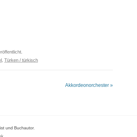
röffentlicht.
l
,
Türken / türkisch
Akkordeonorchester
»
st und Buchautor.
nk