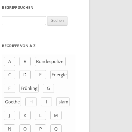
BEGRIFF SUCHEN
S
u
c
h
BEGRIFFE VON A-Z
e
n
A
B
Bundespolizei
a
C
D
E
Energie
c
h
F
Frühling
G
:
Goethe
H
I
Islam
J
K
L
M
N
O
P
Q