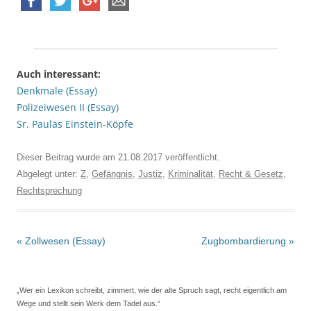
Auch interessant:
Denkmale (Essay)
Polizeiwesen II (Essay)
Sr. Paulas Einstein-Köpfe
Dieser Beitrag wurde am
21.08.2017
veröffentlicht.
Abgelegt unter:
Z
,
Gefängnis
,
Justiz
,
Kriminalität
,
Recht & Gesetz
,
Rechtsprechung
Beitrags-
«
Zollwesen (Essay)
Zugbombardierung
»
Navigation
„Wer ein Lexikon schreibt, zimmert, wie der alte Spruch sagt, recht eigentlich am
Wege und stellt sein Werk dem Tadel aus.“