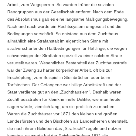
Arbeit, zum Wegsperren. So wurden früher die sozialen
Randgruppen aus der Gesellschaft entfernt. Nach dem Ende
des Absolutismus gab es eine langsame Mäßigungsbewegung.
Nach und nach wurde ein Rechtssystem umgesetzt und die
Bedingungen verschärft. So entstand aus dem Zuchthaus
allmählich eine Strafanstalt im eigentlichen Sinne mit
strafverschärfenden Haftbedingungen für Häftlinge, die wegen
schwerwiegender Straftaten speziell zu einer solchen Strafe
verurteilt waren. Wesentlicher Bestandteil der Zuchthausstrafe
war der Zwang zu harter körperlicher Arbeit, oft bis zur
Erschöpfung, zum Beispiel in Steinbrüchen oder beim
Torfstechen. Der Gefangene war billige Arbeitskraft und der
Staat verdiente gut an den „Zuchthäuslern“. Deshalb waren
Zuchthausstrafen für kleinkriminelle Delikte, wie man heute
sagen würde, ziemlich lang, um sie profitlich zu machen.
Waren die Zuchthäuser vor 1871 den kleinen und großen
Landesfürsten und den Bischöfen als Landesherren unterstellt,
die nach ihrem Belieben das „Strafrecht“ regeln und nutzen
konnten, so wurde bei der Reichsgründung 1871 die