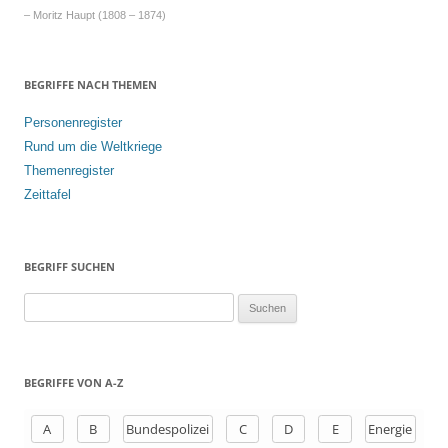
– Moritz Haupt (1808 – 1874)
BEGRIFFE NACH THEMEN
Personenregister
Rund um die Weltkriege
Themenregister
Zeittafel
BEGRIFF SUCHEN
S
u
c
h
BEGRIFFE VON A-Z
e
n
A
B
Bundespolizei
C
D
E
Energie