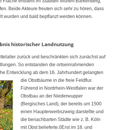
 Fläche entsteht im Stadtteil Wulfen-Barkenberg,
fen. Beide Akteure freuten sich sehr zu hören, dass
lt wurden und bald bepflanzt werden können.
bnis historischer Landnutzung
ttelalter zurück und beschränkten sich zunächst auf
dlungen. So entstanden die ortseinrahmenden
iche Entwicklung ab dem 16. Jahrhundert gelangten
die Obstbäume
in die freie Feldflur.
Führend in Nordrhein-Westfalen war der
Obstbau an der Niederwupper
(Bergisches Land), der bereits um 1500
einen Haupterwerbszweig darstellte und
die benachbarten Städte wie z. B. Köln
mit Obst belieferte.0Erst im 18. und