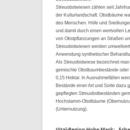
Streuobstwiesen zählen seit Jahrh
der Kulturlandschaft. Obstbäume wa
des Menschen. Höfe und Siedlung
und damit durch einen wertvollen L
von Obstpflanzungen an Straßen und 
Streuobstwiesen werden umweltverträg
Anwendung synthetischer Behandlung
Als Streuobstwiese bezeichnet man 
gemischte Obstbaumbestände oder
0,15 Hektar. In Ausnahmefällen wer
Bestände einer Art und Sorte dazu g
gepflegten Streuobstbeständen gem
Hochstamm-Obstbäume (Obernutzung
(Unternutzung).
Vital-Region Hohe Mark: „Erh