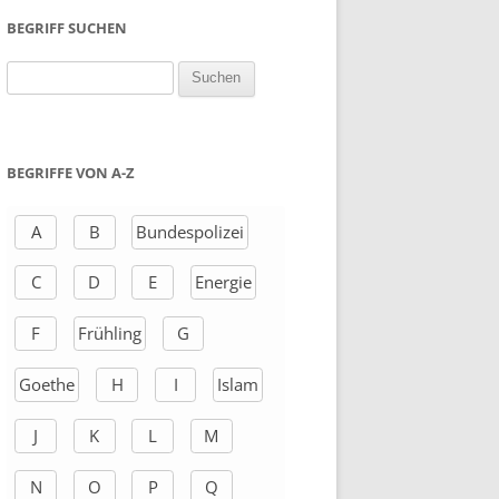
BEGRIFF SUCHEN
S
u
c
h
BEGRIFFE VON A-Z
e
n
A
B
Bundespolizei
a
C
D
E
Energie
c
h
F
Frühling
G
:
Goethe
H
I
Islam
J
K
L
M
N
O
P
Q