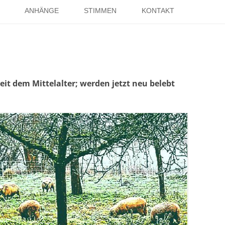
Springe
zum
ANHÄNGE
STIMMEN
KONTAKT
Inhalt
EISE
RÖMER IN HOLSTERHAUSEN
IMPRESSUM
ISTER
LITERATUR ÜBER DORSTEN
DATENSCHUTZ
WELTKRIEGE
LINKS
DANK
eit dem Mittelalter; werden jetzt neu belebt
TER