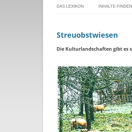
DAS LEXIKON
INHALTE FINDEN
ÜBER DORSTEN
BENUTZERHINW
Streuobstwiesen
ÜBER DAS PROJEKT
PERSONENREG
RUND UM DIE 
Die Kulturlandschaften gibt es s
THEMENREGIS
ZEITTAFEL