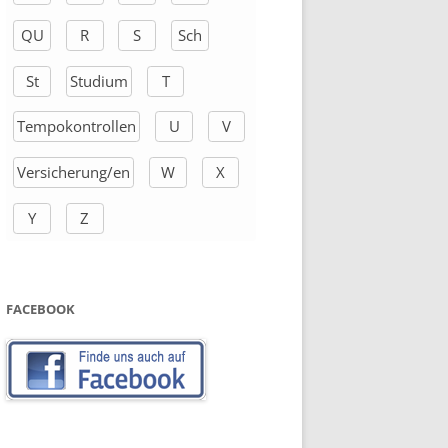
QU
R
S
Sch
St
Studium
T
Tempokontrollen
U
V
Versicherung/en
W
X
Y
Z
FACEBOOK