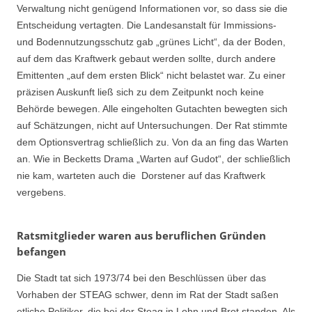
Verwaltung nicht genügend Informationen vor, so dass sie die
Entscheidung vertagten. Die Landesanstalt für Immissions-
und Bodennutzungsschutz gab „grünes Licht“, da der Boden,
auf dem das Kraftwerk gebaut werden sollte, durch andere
Emittenten „auf dem ersten Blick“ nicht belastet war. Zu einer
präzisen Auskunft ließ sich zu dem Zeitpunkt noch keine
Behörde bewegen. Alle eingeholten Gutachten bewegten sich
auf Schätzungen, nicht auf Untersuchungen. Der Rat stimmte
dem Optionsvertrag schließlich zu. Von da an fing das Warten
an. Wie in Becketts Drama „Warten auf Gudot“, der schließlich
nie kam, warteten auch die Dorstener auf das Kraftwerk
vergebens.
Ratsmitglieder waren aus beruflichen Gründen
befangen
Die Stadt tat sich 1973/74 bei den Beschlüssen über das
Vorhaben der STEAG schwer, denn im Rat der Stadt saßen
etliche Politiker, die bei der Steag in Lohn und Brot standen. Als