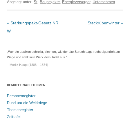
Abgelegt unter:
St
,
Bauprojekte
,
Energieversorger
,
Unternehmen
Beitrags-
«
Stärkungspakt-Gesetz NR
Steckrübenwinter
»
Navigation
W
„Wer ein Lexikon schreibt, zimmert, wie der alte Spruch sagt, recht eigentlich am
Wege und stellt sein Werk dem Tadel aus.“
– Moritz Haupt (1808 – 1874)
BEGRIFFE NACH THEMEN
Personenregister
Rund um die Weltkriege
Themenregister
Zeittafel