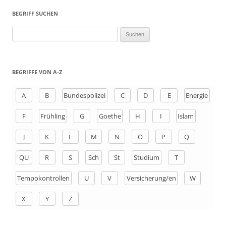
BEGRIFF SUCHEN
S
u
c
h
BEGRIFFE VON A-Z
e
n
A
B
Bundespolizei
C
D
E
Energie
a
F
Frühling
G
Goethe
H
I
Islam
c
h
J
K
L
M
N
O
P
Q
:
QU
R
S
Sch
St
Studium
T
Tempokontrollen
U
V
Versicherung/en
W
X
Y
Z