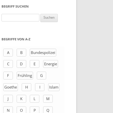
BEGRIFF SUCHEN
S
u
c
h
BEGRIFFE VON A-Z
e
n
A
B
Bundespolizei
a
C
D
E
Energie
c
h
F
Frühling
G
:
Goethe
H
I
Islam
J
K
L
M
N
O
P
Q