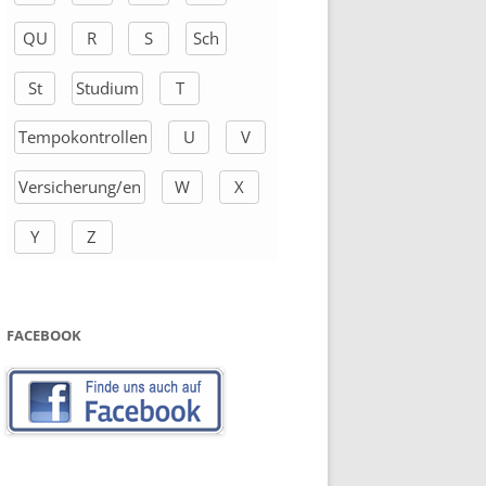
QU
R
S
Sch
St
Studium
T
Tempokontrollen
U
V
Versicherung/en
W
X
Y
Z
FACEBOOK