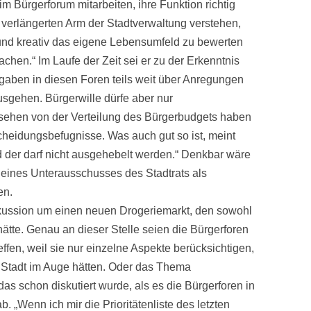
im Bürgerforum mitarbeiten, ihre Funktion richtig
s verlängerten Arm der Stadtverwaltung verstehen,
 und kreativ das eigene Lebensumfeld zu bewerten
hen.“ Im Laufe der Zeit sei er zu der Erkenntnis
gaben in diesen Foren teils weit über Anregungen
sgehen. Bürgerwille dürfe aber nur
sehen von der Verteilung des Bürgerbudgets haben
cheidungsbefugnisse. Was auch gut so ist, meint
nd der darf nicht ausgehebelt werden.“ Denkbar wäre
 eines Unterausschusses des Stadtrats als
en.
skussion um einen neuen Drogeriemarkt, den sowohl
tte. Genau an dieser Stelle seien die Bürgerforen
effen, weil sie nur einzelne Aspekte berücksichtigen,
 Stadt im Auge hätten. Oder das Thema
s schon diskutiert wurde, als es die Bürgerforen in
b. „Wenn ich mir die Prioritätenliste des letzten