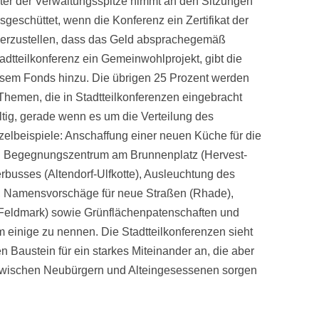
eter der Verwaltungsspitze nimmt an den Sitzungen
usgeschüttet, wenn die Konferenz ein Zertifikat der
cherzustellen, dass das Geld absprachegemäß
adtteilkonferenz ein Gemeinwohlprojekt, gibt die
esem Fonds hinzu. Die übrigen 25 Prozent werden
 Themen, die in Stadtteilkonferenzen eingebracht
ltig, gerade wenn es um die Verteilung des
zelbeispiele: Anschaffung einer neuen Küche für die
nd Begegnungszentrum am Brunnenplatz (Hervest-
rbusses (Altendorf-Ulfkotte), Ausleuchtung des
), Namensvorschäge für neue Straßen (Rhade),
(Feldmark) sowie Grünflächenpatenschaften und
 einige zu nennen. Die Stadtteilkonferenzen sieht
n Baustein für ein starkes Miteinander an, die aber
“ zwischen Neubürgern und Alteingesessenen sorgen