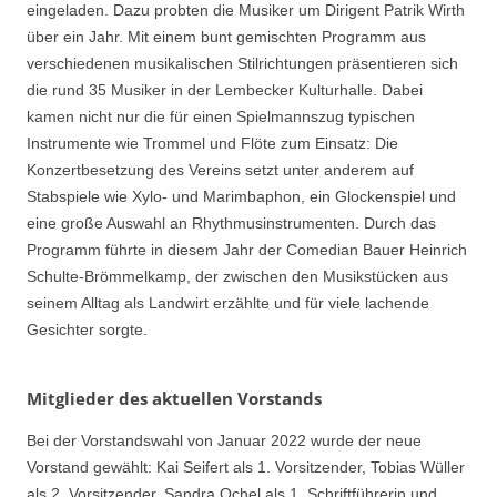
eingeladen. Dazu probten die Musiker um Dirigent Patrik Wirth
über ein Jahr. Mit einem bunt gemischten Programm aus
verschiedenen musikalischen Stilrichtungen präsentieren sich
die rund 35 Musiker in der Lembecker Kulturhalle. Dabei
kamen nicht nur die für einen Spielmannszug typischen
Instrumente wie Trommel und Flöte zum Einsatz: Die
Konzertbesetzung des Vereins setzt unter anderem auf
Stabspiele wie Xylo- und Marimbaphon, ein Glockenspiel und
eine große Auswahl an Rhythmusinstrumenten. Durch das
Programm führte in diesem Jahr der Comedian Bauer Heinrich
Schulte-Brömmelkamp, der zwischen den Musikstücken aus
seinem Alltag als Landwirt erzählte und für viele lachende
Gesichter sorgte.
Mitglieder des aktuellen Vorstands
Bei der Vorstandswahl von Januar 2022 wurde der neue
Vorstand gewählt: Kai Seifert als 1. Vorsitzender, Tobias Wüller
als 2. Vorsitzender, Sandra Ochel als 1. Schriftführerin und