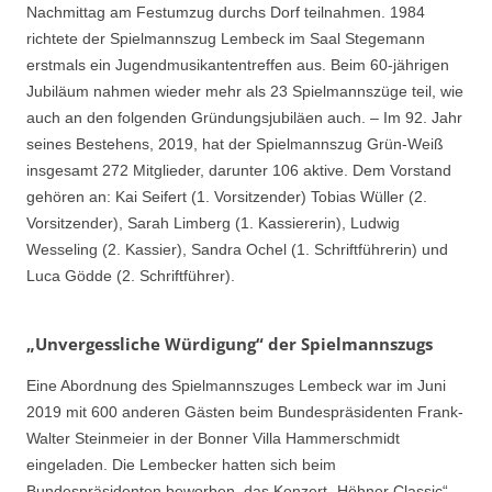
Nachmittag am Festumzug durchs Dorf teilnahmen. 1984
richtete der Spielmannszug Lembeck im Saal Stegemann
erstmals ein Jugendmusikantentreffen aus. Beim 60-jährigen
Jubiläum nahmen wieder mehr als 23 Spielmannszüge teil, wie
auch an den folgenden Gründungsjubiläen auch. – Im 92. Jahr
seines Bestehens, 2019, hat der Spielmannszug Grün-Weiß
insgesamt 272 Mitglieder, darunter 106 aktive. Dem Vorstand
gehören an: Kai Seifert (1. Vorsitzender) Tobias Wüller (2.
Vorsitzender), Sarah Limberg (1. Kassiererin), Ludwig
Wesseling (2. Kassier), Sandra Ochel (1. Schriftführerin) und
Luca Gödde (2. Schriftführer).
„Unvergessliche Würdigung“ der Spielmannszugs
Eine Abordnung des Spielmannszuges Lembeck war im Juni
2019 mit 600 anderen Gästen beim Bundespräsidenten Frank-
Walter Steinmeier in der Bonner Villa Hammerschmidt
eingeladen. Die Lembecker hatten sich beim
Bundespräsidenten beworben, das Konzert „Höhner Classic“