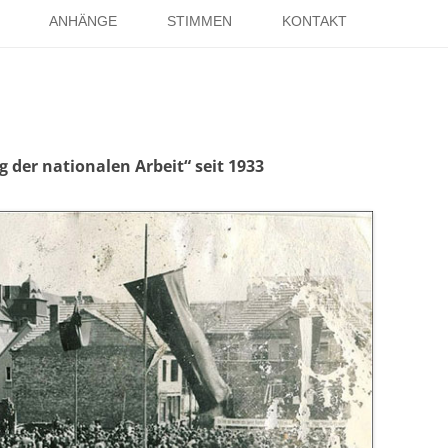
Springe
zum
ANHÄNGE
STIMMEN
KONTAKT
Inhalt
EISE
RÖMER IN HOLSTERHAUSEN
IMPRESSUM
ISTER
LITERATUR ÜBER DORSTEN
DATENSCHUTZ
WELTKRIEGE
LINKS
DANK
ag der nationalen Arbeit“ seit 1933
TER