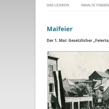
DAS LEXIKON
INHALTE FINDEN
ÜBER DORSTEN
BENUTZERHINW
Maifeier
ÜBER DAS PROJEKT
PERSONENREG
RUND UM DIE 
Der 1. Mai: Gesetzlicher „Feiert
THEMENREGIS
ZEITTAFEL