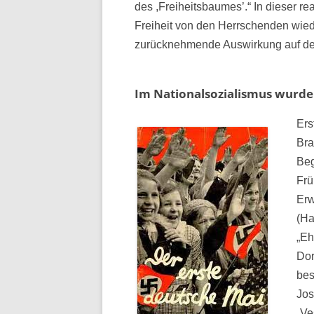
des ,Freiheitsbaumes’.“ In dieser re
Freiheit von den Herrschenden wie
zurücknehmende Auswirkung auf d
Im Nationalsozialismus wurde
Ers
Bra
Beg
Frü
Erw
(Ha
„Eh
Dor
bes
Jos
„Ve