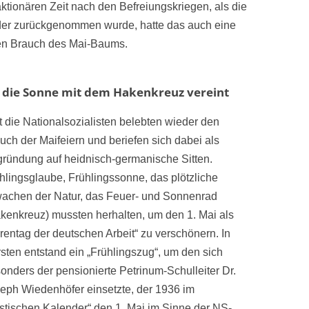
aktionären Zeit nach den Befreiungskriegen, als die
der zurückgenommen wurde, hatte das auch eine
en Brauch des Mai-Baums.
 die Sonne mit dem Hakenkreuz vereint
t die Nationalsozialisten belebten wieder den
uch der Maifeiern und beriefen sich dabei als
ründung auf heidnisch-germanische Sitten.
hlingsglaube, Frühlingssonne, das plötzliche
achen der Natur, das Feuer- und Sonnenrad
kenkreuz) mussten herhalten, um den 1. Mai als
rentag der deutschen Arbeit“ zu verschönern. In
sten entstand ein „Frühlingszug“, um den sich
onders der pensionierte Petrinum-Schulleiter Dr.
eph Wiedenhöfer einsetzte, der 1936 im
stischen Kalender“ den 1. Mai im Sinne der NS-