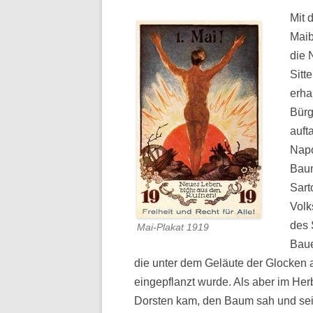
Mit 
Maib
die 
Sitt
erha
Bürg
auft
Napo
Baum
Sart
Volk
des 
Mai-Plakat 1919
Baue
die unter dem Geläute der Glocken a
eingepflanzt wurde. Als aber im He
Dorsten kam, den Baum sah und sein