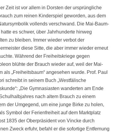
der Zeit ist vor allem in Dorsten der ursprüngliche
rauch zum reinen Kinderspiel geworden, aus dem
Natursymbolik vollends verschwand. Die Mai-Baum-
e hatte es schwer, über Jahrhunderte hinweg
lten zu bleiben. Immer wieder verbot der
ermeister diese Sitte, die aber immer wieder erneut
auchte. Während der Freiheitskriege gegen
leon blühte der Brauch wieder auf, weil der Mai-
 als „Freiheitsbaum“ angesehen wurde. Prof. Paul
ori schreibt in seinem Buch „Westfälische
skunde“: „Die Gymnasiasten wanderten am Ende
Schulhalbjahres nach altem Brauch zu einem
rn der Umgegend, um eine junge Birke zu holen,
ls Symbol der Ferienfreiheit auf dem Marktplatz
rbst 1835 der Oberpräsident von Vincke durch
en Zweck erfuhr, befahl er die sofortige Entfernung