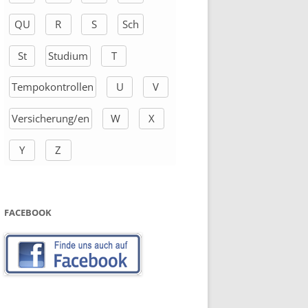
QU
R
S
Sch
St
Studium
T
Tempokontrollen
U
V
Versicherung/en
W
X
Y
Z
FACEBOOK