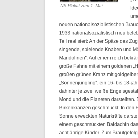
NS-Plakat zum 1. Mai
Ide
umd
neuen nationalsozialistischen Brauc
1933 nationalsozialistisch neu bele
Teil realisiert: An der Spitze des Z
singende, spielende Knaben und Mä
Mandolinen“. Auf einem reich bekr
große Fahne mit einem goldenen „
großen grünen Kranz mit goldgelbe
„Sonnenjüngling“, ein 16- bis 18-j
dahinter je zwei weiße Engelsgesta
Mond und die Planeten darstellten. 
Birkenkränzen geschmückt. In den H
Sonne erweckten Naturkräfte darste
einem geschmückten Baldachin das 
achtjährige Kinder. Zum Brautgefol