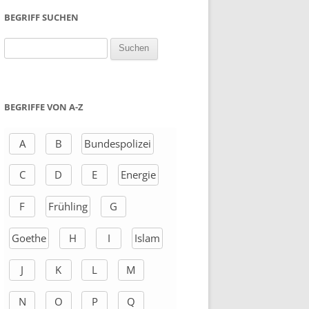
BEGRIFF SUCHEN
S
u
c
h
BEGRIFFE VON A-Z
e
n
A
B
Bundespolizei
a
C
D
E
Energie
c
h
F
Frühling
G
:
Goethe
H
I
Islam
J
K
L
M
N
O
P
Q