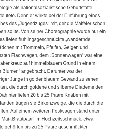
ologie als nationalsozialistische Geburtstätte
eutete. Denn er wirkte bei der Einführung eines
hes des „Jugendzuges“ mit, der die Maifeier schon
ben sollte. Von seiner Choreographie wurde nur ein
uges liefen frühlingsgeschmückte „wandernde,
dchen mit Trommeln, Pfeifen, Geigen und
änzten Flachwagen, dem „Sonnenwagen“ war eine
Hakenkreuz auf himmelblauem Grund in einem
n Blumen“ angebracht. Darunter war der
ähriger Junge in goldenblauem Gewand zu sehen,
lten, die durch goldene und silberne Diademe den
Dahinter liefen 20 bis 25 Paare Knaben mit
änden trugen sie Birkenzweige, die die durch die
llten. Auf einem weiteren Festwagen stand unter
Mai-„Brautpaar“ im Hochzeitsschmuck, etwa
gte gehörten bis zu 25 Paare geschmückter