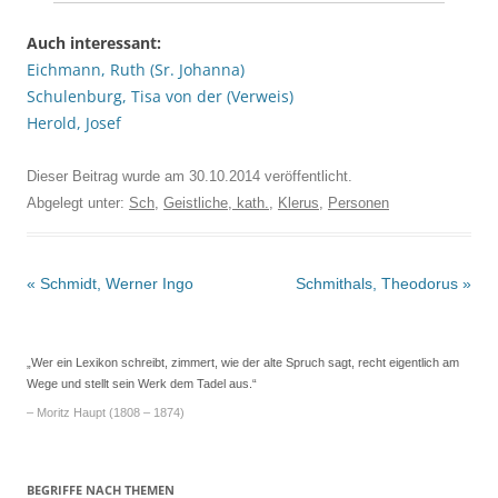
Auch interessant:
Eichmann, Ruth (Sr. Johanna)
Schulenburg, Tisa von der (Verweis)
Herold, Josef
Dieser Beitrag wurde am
30.10.2014
veröffentlicht.
Abgelegt unter:
Sch
,
Geistliche, kath.
,
Klerus
,
Personen
Beitrags-
«
Schmidt, Werner Ingo
Schmithals, Theodorus
»
Navigation
„Wer ein Lexikon schreibt, zimmert, wie der alte Spruch sagt, recht eigentlich am
Wege und stellt sein Werk dem Tadel aus.“
– Moritz Haupt (1808 – 1874)
BEGRIFFE NACH THEMEN