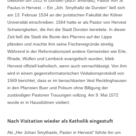
Geboren um 1512 in Dorsten (auch Smithals); Pastor von St.
Paulus in Hervest. – Ein „Joh. Smythaltz de Dursten“ ließ sich
am 13. Februar 1534 an der juristischen Fakultät der Kölner
Universität einschreiben. 1564 hatte er als Pastor von Hervest
Schwierigkeiten, die ihm die Stadt Dorsten bereitete. In dieser
Zeit ließ die Stadt die Boote des Pfarrers auf der Lippe
pfänden und machte ihm seine Fischereigründe streitig.
Während in der Reformationszeit andere Gemeinden wie Erle,
Rhade, Wulfen und Lembeck evangelisch wurden, blieb
Hervest offiziell katholisch, wenn auch vernachlässigt. Von ihm
wird in einem gegenreformatorischen Visitationsprotokoll von
1569 berichtet, dass er im benachbarten Vest Recklinghausen
in den Pfarreien Buer und Polsum ohne Billigung der
zuständigen Pastoren Trauungen vollzog. Am 9. Mai 1572
wurde er in Hausdülmen visitiert.
Nach Visitation wieder als Katholik eingestuft
Als „Her Johan Smythaels, Pastor in Hervest“ führte ihn um