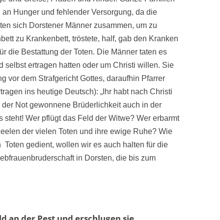
n an Hunger und fehlender Versorgung, da die
taten sich Dorstener Männer zusammen, um zu
nbett zu Krankenbett, tröstete, half, gab den Kranken
ür die Bestattung der Toten. Die Männer taten es
id selbst ertragen hatten oder um Christi willen. Sie
g vor dem Strafgericht Gottes, daraufhin Pfarrer
ragen ins heutige Deutsch): „Ihr habt nach Christi
n der Not gewonnene Brüderlichkeit auch in der
 steht! Wer pflügt das Feld der Witwe? Wer erbarmt
Seelen der vielen Toten und ihre ewige Ruhe? Wie
 Toten gedient, wollen wir es auch halten für die
ebfrauenbruderschaft in Dorsten, die bis zum
d an der Pest und erschlugen sie