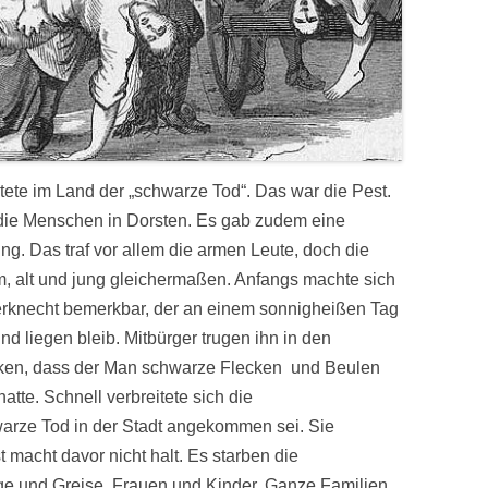
ütete im Land der „schwarze Tod“. Das war die Pest.
die Menschen in Dorsten. Es gab zudem eine
g. Das traf vor allem die armen Leute, doch die
rm, alt und jung gleichermaßen. Anfangs machte sich
fferknecht bemerkbar, der an einem sonnigheißen Tag
und liegen bleib. Mitbürger trugen ihn in den
ken, dass der Man schwarze Flecken und Beulen
atte. Schnell verbreitete sich die
arze Tod in der Stadt angekommen sei. Sie
t macht davor nicht halt. Es starben die
e und Greise, Frauen und Kinder. Ganze Familien