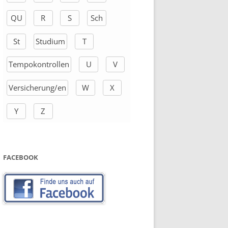
QU
R
S
Sch
St
Studium
T
Tempokontrollen
U
V
Versicherung/en
W
X
Y
Z
FACEBOOK