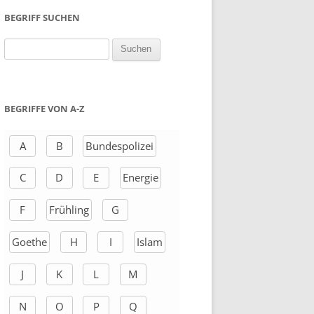
BEGRIFF SUCHEN
S
u
c
h
BEGRIFFE VON A-Z
e
n
A
B
Bundespolizei
a
C
D
E
Energie
c
h
F
Frühling
G
:
Goethe
H
I
Islam
J
K
L
M
N
O
P
Q