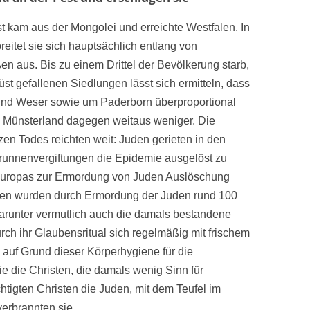
t kam aus der Mongolei und erreichte Westfalen. In
eitet sie sich hauptsächlich entlang von
n aus. Bis zu einem Drittel der Bevölkerung starb,
st gefallenen Siedlungen lässt sich ermitteln, dass
nd Weser sowie um Paderborn überproportional
as Münsterland dagegen weitaus weniger. Die
n Todes reichten weit: Juden gerieten in den
Brunnenvergiftungen die Epidemie ausgelöst zu
n Europas zur Ermordung von Juden Auslöschung
len wurden durch Ermordung der Juden rund 100
arunter vermutlich auch die damals bestandene
ch ihr Glaubensritual sich regelmäßig mit frischem
 auf Grund dieser Körperhygiene für die
wie die Christen, die damals wenig Sinn für
tigten Christen die Juden, mit dem Teufel im
erbrannten sie.