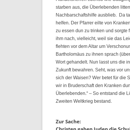
starben aus, die Überlebenden litte
Nachbarschaftshilfe ausblieb. Da 
helfen. Der Pfarrer eilte von Kranke
zu essen dun zu trinken und sorgte f
ihm nach, vielleicht, weil sie das Le
flehten vor dem Altar um Verschonun
Bartholomäus zu ihnen sprach (übert
Wort gehandelt. Nun lasst uns die i
Zukunft bewahren. Seht, was vor uns
sich der Waisen? Wer betet für die 
wir in Bruderschaft den Kranken dun
Überlebenden.“ – So entstand die Li
Zweiten Weltkrieg bestand.
Zur Sache:
Christen gaben Juden die Schul