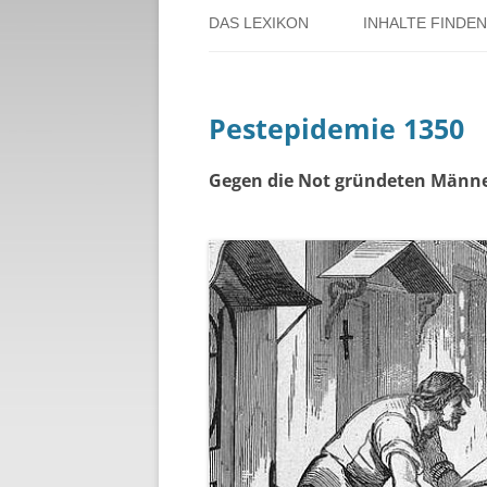
DAS LEXIKON
INHALTE FINDEN
ÜBER DORSTEN
BENUTZERHINW
Pestepidemie 1350
ÜBER DAS PROJEKT
PERSONENREG
RUND UM DIE 
Gegen die Not gründeten Männer
THEMENREGIS
ZEITTAFEL