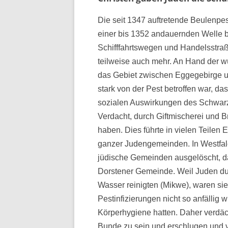
Die seit 1347 auftretende Beulenpes
einer bis 1352 andauernden Welle br
Schifffahrtswegen und Handelsstraße
teilweise auch mehr. An Hand der wü
das Gebiet zwischen Eggegebirge u
stark von der Pest betroffen war, d
sozialen Auswirkungen des Schwarze
Verdacht, durch Giftmischerei und 
haben. Dies führte in vielen Teile
ganzer Judengemeinden. In Westfa
jüdische Gemeinden ausgelöscht, d
Dorstener Gemeinde. Weil Juden dur
Wasser reinigten (Mikwe), waren sie
Pestinfizierungen nicht so anfällig 
Körperhygiene hatten. Daher verdäch
Bunde zu sein und erschlugen und v