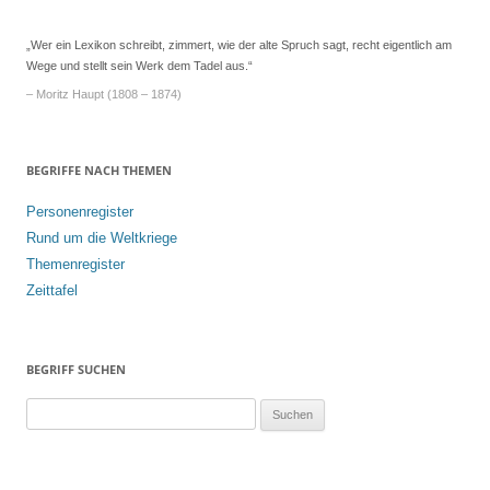
„Wer ein Lexikon schreibt, zimmert, wie der alte Spruch sagt, recht eigentlich am
Wege und stellt sein Werk dem Tadel aus.“
– Moritz Haupt (1808 – 1874)
BEGRIFFE NACH THEMEN
Personenregister
Rund um die Weltkriege
Themenregister
Zeittafel
BEGRIFF SUCHEN
S
u
c
h