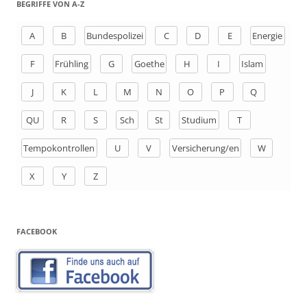
BEGRIFFE VON A-Z
e
n
A
B
Bundespolizei
C
D
E
Energie
a
F
Frühling
G
Goethe
H
I
Islam
c
h
J
K
L
M
N
O
P
Q
:
QU
R
S
Sch
St
Studium
T
Tempokontrollen
U
V
Versicherung/en
W
X
Y
Z
FACEBOOK