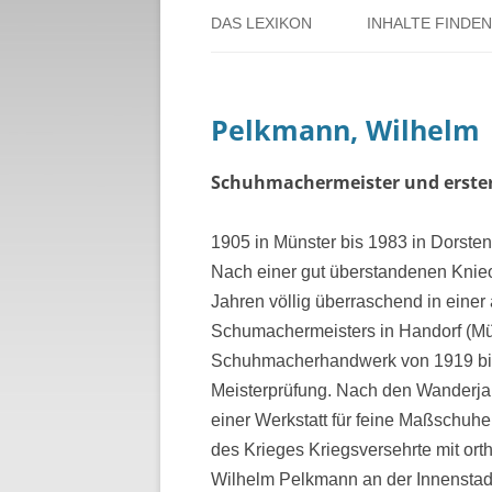
DAS LEXIKON
INHALTE FINDEN
ÜBER DORSTEN
BENUTZERHINW
Pelkmann, Wilhelm
ÜBER DAS PROJEKT
PERSONENREG
RUND UM DIE 
Schuhmachermeister und erste
THEMENREGIS
1905 in Münster bis 1983 in Dorste
Nach einer gut überstandenen Knieo
ZEITTAFEL
Jahren völlig überraschend in einer
Schumachermeisters in Handorf (Mün
Schuhmacherhandwerk von 1919 bis
Meisterprüfung. Nach den Wanderjahr
einer Werkstatt für feine Maßschuh
des Krieges Kriegsversehrte mit or
Wilhelm Pelkmann an der Innenstadt