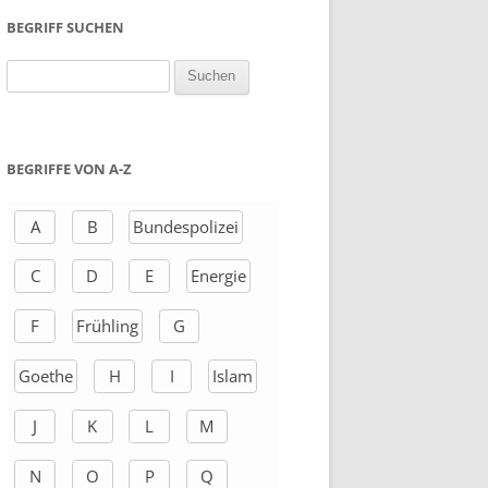
BEGRIFF SUCHEN
S
u
c
h
BEGRIFFE VON A-Z
e
n
A
B
Bundespolizei
a
C
D
E
Energie
c
h
F
Frühling
G
:
Goethe
H
I
Islam
J
K
L
M
N
O
P
Q