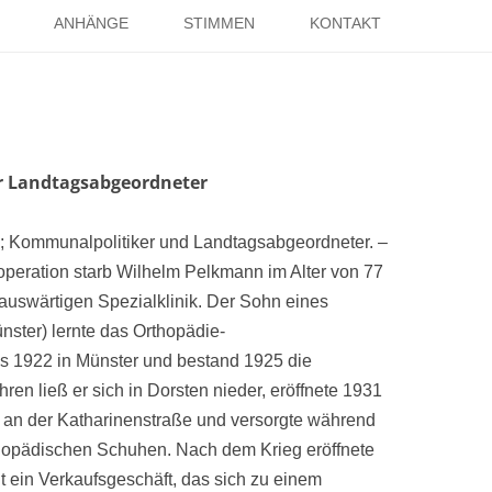
Springe
zum
ANHÄNGE
STIMMEN
KONTAKT
Inhalt
EISE
RÖMER IN HOLSTERHAUSEN
IMPRESSUM
ISTER
LITERATUR ÜBER DORSTEN
DATENSCHUTZ
WELTKRIEGE
LINKS
DANK
r Landtagsabgeordneter
TER
n; Kommunalpolitiker und Landtagsabgeordneter. –
peration starb Wilhelm Pelkmann im Alter von 77
 auswärtigen Spezialklinik. Der Sohn eines
ster) lernte das Orthopädie-
 1922 in Münster und bestand 1925 die
en ließ er sich in Dorsten nieder, eröffnete 1931
e an der Katharinenstraße und versorgte während
thopädischen Schuhen. Nach dem Krieg eröffnete
 ein Verkaufsgeschäft, das sich zu einem