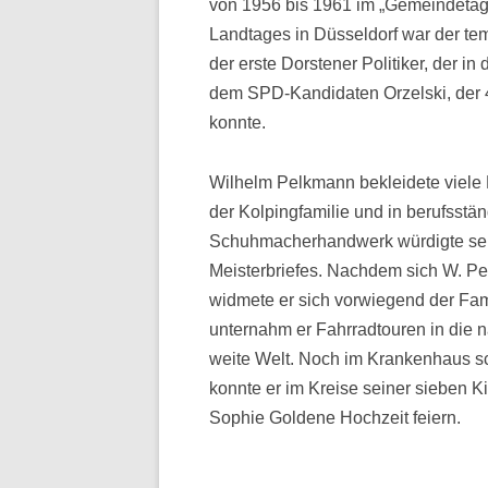
von 1956 bis 1961 im „Gemeindetag 
Landtages in Düsseldorf war der tem
der erste Dorstener Politiker, der in
dem SPD-Kandidaten Orzelski, der 4
konnte.
Wilhelm Pelkmann bekleidete viele Eh
der Kolpingfamilie und in berufsst
Schuhmacherhandwerk würdigte sein
Meisterbriefes. Nachdem sich W. Pe
widmete er sich vorwiegend der Fam
unternahm er Fahrradtouren in die 
weite Welt. Noch im Krankenhaus sc
konnte er im Kreise seiner sieben K
Sophie Goldene Hochzeit feiern.