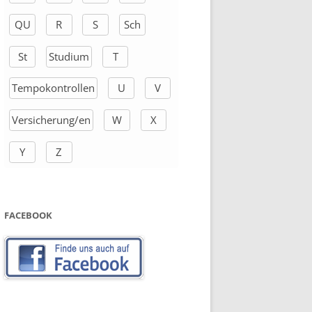
QU
R
S
Sch
St
Studium
T
Tempokontrollen
U
V
Versicherung/en
W
X
Y
Z
FACEBOOK