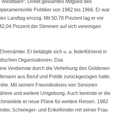
Westfalen“. Direkt gewähltes Mitglied des
peramentvolle Politiker von 1962 bis 1966. Er war
 den Landtag einzog. Mit 50,78 Prozent lag er vor
2,04 Prozent der Stimmen auf sich vereinigen
renämter. Er betätigte sich u. a. federführend in
ändischen Organisationen. Das
e Verdienste durch die Verleihung des Goldenen
lkmann aus Beruf und Politik zurückgezogen hatte,
ilie. Mit seinem Freundeskreis von Senioren
nähere und weitere Umgebung. Auch bereiste er die
hmiedete er neue Pläne für weitere Reisen. 1982
inder, Schwieger- und Enkelkinder mit seiner Frau