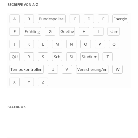
h
BEGRIFFE VON A-Z
e
n
A
B
Bundespolizei
C
D
E
Energie
a
F
Frühling
G
Goethe
H
I
Islam
c
h
J
K
L
M
N
O
P
Q
:
QU
R
S
Sch
St
Studium
T
Tempokontrollen
U
V
Versicherung/en
W
X
Y
Z
FACEBOOK