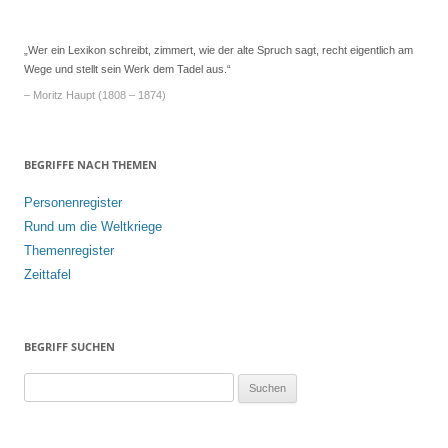
Navigation
„Wer ein Lexikon schreibt, zimmert, wie der alte Spruch sagt, recht eigentlich am
Wege und stellt sein Werk dem Tadel aus.“
– Moritz Haupt (1808 – 1874)
BEGRIFFE NACH THEMEN
Personenregister
Rund um die Weltkriege
Themenregister
Zeittafel
BEGRIFF SUCHEN
S
u
c